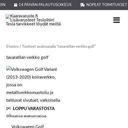
Siirry
IIN
14 PÄIVÄN PALAUTUSOIKEUS
NOPEAT TOIMITUKSET
sisältöön
Etusivu
/ Tuotteet avainsanalla “tavaratilan verkko golf”
tavaratilan verkko golf
LOPPU VARASTOSTA
Volkswagen Golf