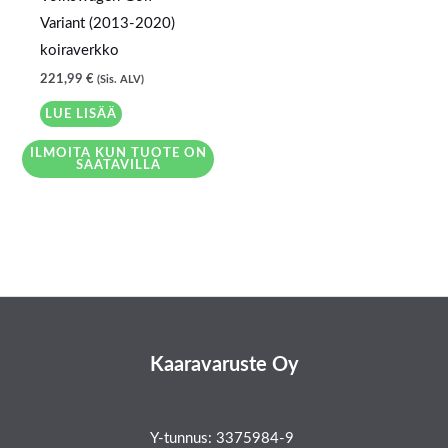
Variant (2013-2020)
koiraverkko
221,99
€
(Sis. ALV)
LUE LISÄÄ
ILMOITA KUN TUOTE ON
SAATAVILLA
Kaaravaruste Oy
Y-tunnus: 3375984-9