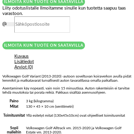
ILMOITA KUN TUOTE ON SAATAVILLA
Liity odotuslistalle
Ilmoitamme sinulle kun tuotetta saapuu taas
varastoon.
ILMOITA KUN TUOTE ON SAATAVILLA
Kuvaus
Lisätiedot
Arviot (0)
Volkswagen Golf Variant (2013-2020) -autoon soveltuvan koiraverkon avulla pidät
lemmikit ja matkatavarat turvallisesti auton tavaratilassa omalla paikallaan.
Asentaminen käy nopeasti, vain noin 15 minuutissa. Auton rakenteisiin ei tarvitse
tehdä muutoksia tai porata reikiä. Pakkaus sisältää asennusohjeen.
Paino
3 kg (kilogramma)
Mitat
130 × 45 × 10 cm (senttimetri)
Yllä esitetyt mitat (130x45x10cm) ovat ohjeelliset toimitusmitat
Toimitusmitat
Volkswagen Golf Alltrack vm. 2015-2020 ja Volkswagen Golf
Sopii
Estate vm. 2013-2020.
malleihin