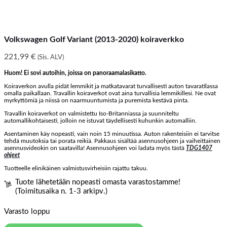
Volkswagen Golf Variant (2013-2020) koiraverkko
221,99
€
(Sis. ALV)
Huom! Ei sovi autoihin, joissa on panoraamalasikatto.
Koiraverkon avulla pidät lemmikit ja matkatavarat turvallisesti auton tavaratilassa
omalla paikallaan. Travallin koiraverkot ovat aina turvallisia lemmikillesi. Ne ovat
myrkyttömiä ja niissä on naarmuuntumista ja puremista kestävä pinta.
Travallin koiraverkot on valmistettu Iso-Britanniassa ja suunniteltu
automallikohtaisesti, jolloin ne istuvat täydellisesti kuhunkin automalliin.
Asentaminen käy nopeasti, vain noin 15 minuutissa. Auton rakenteisiin ei tarvitse
tehdä muutoksia tai porata reikiä. Pakkaus sisältää asennusohjeen ja vaiheittainen
asennusvideokin on saatavilla! Asennusohjeen voi ladata myös tästä
TDG1407
ohjeet
Tuotteelle elinikäinen valmistusvirheisiin rajattu takuu.
Tuote lähetetään nopeasti omasta varastostamme!
(Toimitusaika n. 1-3 arkipv.)
Varasto loppu