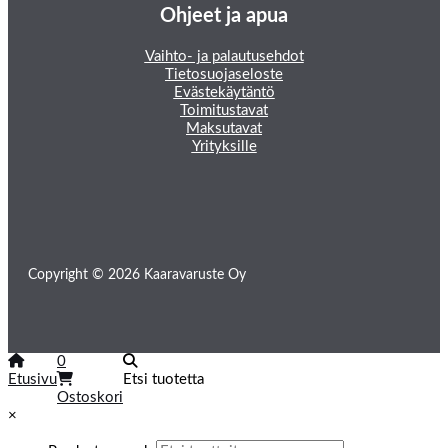
Ohjeet ja apua
Vaihto- ja palautusehdot
Tietosuojaseloste
Evästekäytäntö
Toimitustavat
Maksutavat
Yrityksille
Copyright © 2026 Kaaravaruste Oy
0
Etusivu
Etsi tuotetta
Ostoskori
×