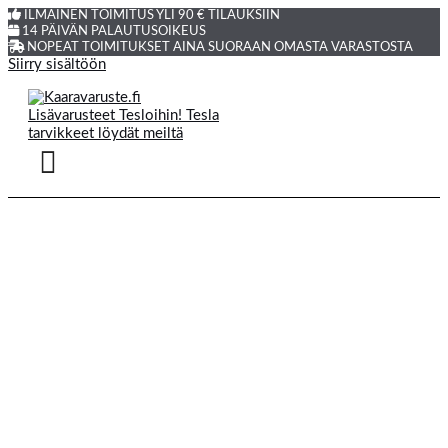
ILMAINEN TOIMITUS YLI 90 € TILAUKSIIN
14 PÄIVÄN PALAUTUSOIKEUS
NOPEAT TOIMITUKSET AINA SUORAAN OMASTA VARASTOSTA
Siirry sisältöön