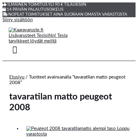
ILMAINEN TOIMITUS YLI 90 € TILAUKSIIN
14 PÄIVÄN PALAUTUSOIKEUS
NOPEAT TOIMITUKSET AINA SUORAAN OMASTA VARASTOSTA
Siirry sisältöön
Etusivu
/ Tuotteet avainsanalla “tavaratilan matto peugeot
2008”
tavaratilan matto peugeot
2008
Loppu
varastosta