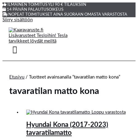
ILMAINEN TOIMITUS YLI 90 € TILAUKSIIN
14 PÄIVÄN PALAUTUSOIKEUS
NOPEAT TOIMITUKSET AINA SUORAAN OMASTA VARASTOSTA
Siirry sisältöön
Etusivu
/ Tuotteet avainsanalla “tavaratilan matto kona”
tavaratilan matto kona
Loppu varastosta
Hyundai Kona (2017-2023)
tavaratilamatto