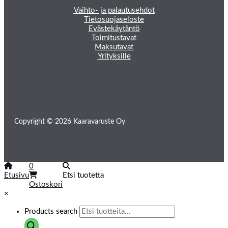
Vaihto- ja palautusehdot
Tietosuojaseloste
Evästekäytäntö
Toimitustavat
Maksutavat
Yrityksille
Copyright © 2026 Kaaravaruste Oy
0
Etusivu
Etsi tuotetta
Ostoskori
×
Products search