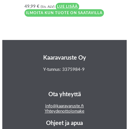
49,99
€
(Sis. ALV)
LUE LISÄÄ
ILMOITA KUN TUOTE ON SAATAVILLA
Kaaravaruste Oy
Y-tunnus: 3375984-9
Ota yhteyttä
info@kaaravaruste.fi
Yhteydenottolomake
Ohjeet ja apua