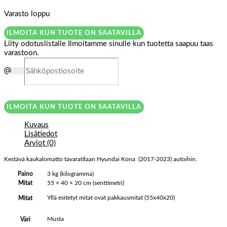
Varasto loppu
ILMOITA KUN TUOTE ON SAATAVILLA
Liity odotuslistalle
Ilmoitamme sinulle kun tuotetta saapuu taas
varastoon.
ILMOITA KUN TUOTE ON SAATAVILLA
Kuvaus
Lisätiedot
Arviot (0)
Kestävä kaukalomatto tavaratilaan Hyundai Kona (2017-2023) autoihin.
Paino
3 kg (kilogramma)
Mitat
55 × 40 × 20 cm (senttimetri)
Yllä esitetyt mitat ovat pakkausmitat (55x40x20)
Mitat
Musta
Väri