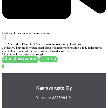
Lisää valokuvia tai videota arvosteluun
Arvostelusi lähettämällä annat meille oikeuden julkaista sen
verkkosivuillamme ja muissa medioissa. Pidätämme oikeuden olla julkaisematta
arvostelua. Hyväksyt nämä ehdot lähettämällä arvostelusi.
* Rastita valintaruutu jatkaaksesi
LÄHETÄ
PERUUTA
Kaaravaruste Oy
Y-tunnus: 3375984-9