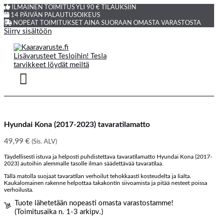
ILMAINEN TOIMITUS YLI 90 € TILAUKSIIN
14 PÄIVÄN PALAUTUSOIKEUS
NOPEAT TOIMITUKSET AINA SUORAAN OMASTA VARASTOSTA
Siirry sisältöön
Hyundai Kona (2017-2023) tavaratilamatto
49,99
€
(Sis. ALV)
Täydellisesti istuva ja helposti puhdistettava tavaratilamatto Hyundai Kona (2017-
2023) autoihin alemmalle tasolle ilman säädettävää tavaratilaa.
Tällä matolla suojaat tavaratilan verhoilut tehokkaasti kosteudelta ja lialta.
Kaukalomainen rakenne helpottaa takakontin siivoamista ja pitää nesteet poissa
verhoilusta.
Tuote lähetetään nopeasti omasta varastostamme!
(Toimitusaika n. 1-3 arkipv.)