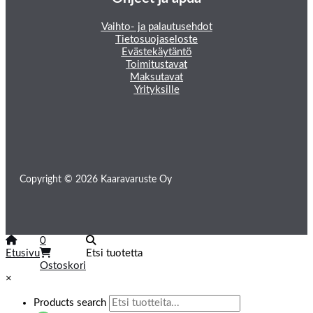
Vaihto- ja palautusehdot
Tietosuojaseloste
Evästekäytäntö
Toimitustavat
Maksutavat
Yrityksille
Copyright © 2026 Kaaravaruste Oy
0
Etusivu
Etsi tuotetta
Ostoskori
×
Products search