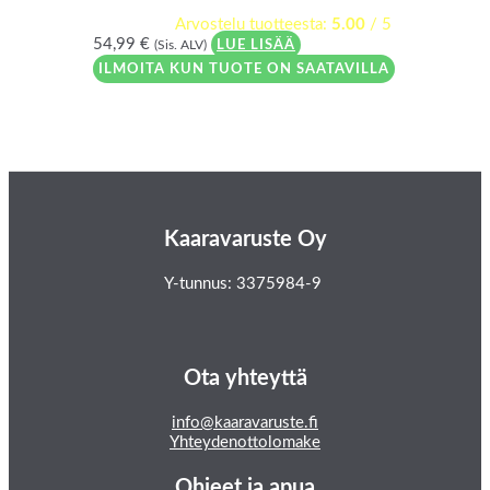
Arvostelu tuotteesta:
5.00
/ 5
54,99
€
(Sis. ALV)
LUE LISÄÄ
ILMOITA KUN TUOTE ON SAATAVILLA
Kaaravaruste Oy
Y-tunnus: 3375984-9
Ota yhteyttä
info@kaaravaruste.fi
Yhteydenottolomake
Ohjeet ja apua