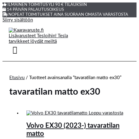
ILMAINEN TOIMITUS YLI 90 € TILAUKSIIN
14 PÄIVÄN PALAUTUSOIKEUS
NOPEAT TOIMITUKSET AINA SUORAAN OMASTA VARASTOSTA
Siirry sisältöön
Etusivu
/ Tuotteet avainsanalla “tavaratilan matto ex30”
tavaratilan matto ex30
Loppu varastosta
Volvo EX30 (2023-) tavaratilan
matto