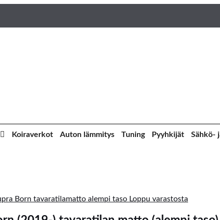
Koiraverkot
Auton lämmitys
Tuning
Pyyhkijät
Sähkö- j
Loppu varastosta