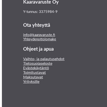
Kaaravaruste Oy
Y-tunnus: 3375984-9
Ota yhteyttä
info@kaaravaruste.fi
Yhteydenottolomake
Ohjeet ja apua
Vaihto- ja palautusehdot
Tietosuojaseloste
Evästekäytäntö
Toimitustavat
Maksutavat
Yrityksille