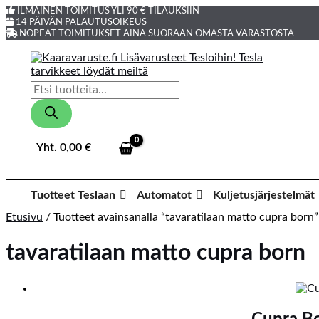
Siirry
Products
ILMAINEN TOIMITUS YLI 90 € TILAUKSIIN
sisältöön
search
14 PÄIVÄN PALAUTUSOIKEUS
NOPEAT TOIMITUKSET AINA SUORAAN OMASTA VARASTOSTA
Products
search
Yht.
0,00
€
Tuotteet Teslaan
Automatot
Kuljetusjärjestelmät
Etusivu
/ Tuotteet avainsanalla “tavaratilaan matto cupra born”
tavaratilaan matto cupra born