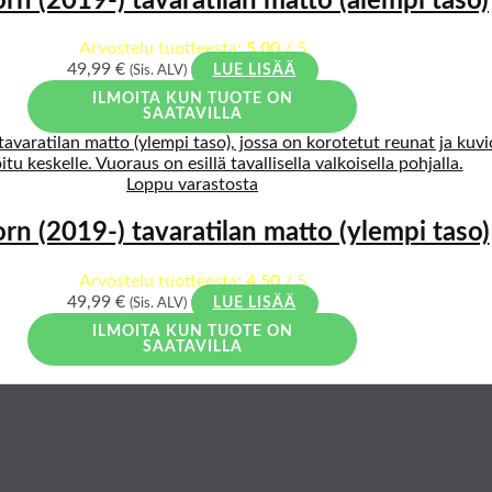
rn (2019-) tavaratilan matto (alempi taso)
Arvostelu tuotteesta:
5.00
/ 5
49,99
€
(Sis. ALV)
LUE LISÄÄ
ILMOITA KUN TUOTE ON
SAATAVILLA
Loppu varastosta
rn (2019-) tavaratilan matto (ylempi taso)
Arvostelu tuotteesta:
4.50
/ 5
49,99
€
(Sis. ALV)
LUE LISÄÄ
ILMOITA KUN TUOTE ON
SAATAVILLA