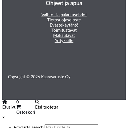
Ohjeet ja apua
Vaihto- ja palautusehdot
Tietosuojaseloste
Evästekäytäntö
Toimitustavat
Maksutavat
Yrityksille
Copyright © 2026 Kaaravaruste Oy
0
Etusivu
Etsi tuotetta
Ostoskori
×
Products search