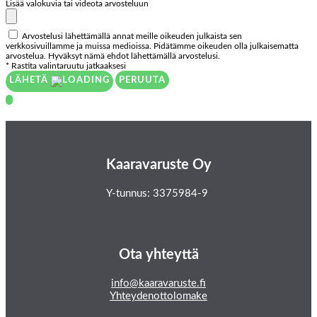
Lisää valokuvia tai videota arvosteluun
Arvostelusi lähettämällä annat meille oikeuden julkaista sen
verkkosivuillamme ja muissa medioissa. Pidätämme oikeuden olla julkaisematta
arvostelua. Hyväksyt nämä ehdot lähettämällä arvostelusi.
* Rastita valintaruutu jatkaaksesi
LÄHETÄ
PERUUTA
Kaaravaruste Oy
Y-tunnus: 3375984-9
Ota yhteyttä
info@kaaravaruste.fi
Yhteydenottolomake