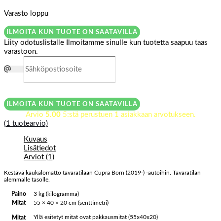
Varasto loppu
ILMOITA KUN TUOTE ON SAATAVILLA
Liity odotuslistalle
Ilmoitamme sinulle kun tuotetta saapuu taas
varastoon.
ILMOITA KUN TUOTE ON SAATAVILLA
Arvio
5.00
5:stä perustuen
1
asiakkaan arvotukseen.
(
1
tuotearvio)
Kuvaus
Lisätiedot
Arviot (1)
Kestävä kaukalomatto tavaratilaan Cupra Born (2019-) -autoihin. Tavaratilan
alemmalle tasolle.
Paino
3 kg (kilogramma)
Mitat
55 × 40 × 20 cm (senttimetri)
Yllä esitetyt mitat ovat pakkausmitat (55x40x20)
Mitat