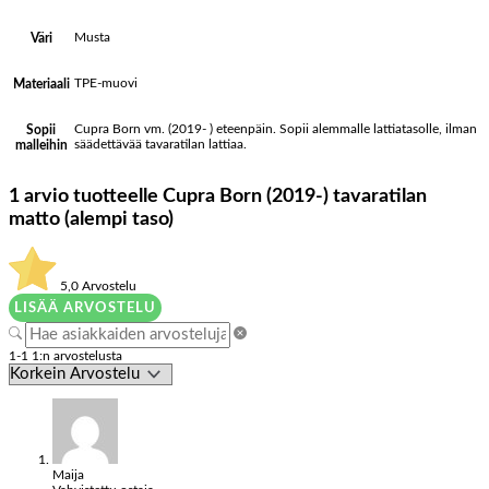
Musta
Väri
TPE-muovi
Materiaali
Cupra Born vm. (2019- ) eteenpäin. Sopii alemmalle lattiatasolle, ilman
Sopii
säädettävää tavaratilan lattiaa.
malleihin
1 arvio tuotteelle
Cupra Born (2019-) tavaratilan
matto (alempi taso)
5,0
Arvostelu
LISÄÄ ARVOSTELU
1-1 1:n arvostelusta
Maija