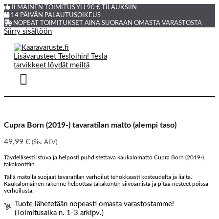
ILMAINEN TOIMITUS YLI 90 € TILAUKSIIN
14 PÄIVÄN PALAUTUSOIKEUS
NOPEAT TOIMITUKSET AINA SUORAAN OMASTA VARASTOSTA
Siirry sisältöön
Cupra Born (2019-) tavaratilan matto (alempi taso)
49,99
€
(Sis. ALV)
Täydellisesti istuva ja helposti puhdistettava kaukalomatto Cupra Born (2019-)
takakonttiin.
Tällä matolla suojaat tavaratilan verhoilut tehokkaasti kosteudelta ja lialta.
Kaukalomainen rakenne helpottaa takakontin siivoamista ja pitää nesteet poissa
verhoilusta.
Tuote lähetetään nopeasti omasta varastostamme!
(Toimitusaika n. 1-3 arkipv.)