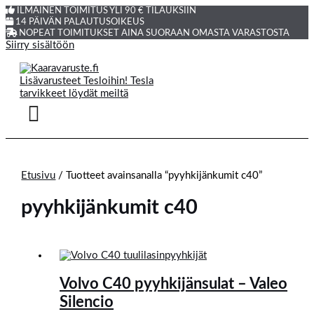
ILMAINEN TOIMITUS YLI 90 € TILAUKSIIN
14 PÄIVÄN PALAUTUSOIKEUS
NOPEAT TOIMITUKSET AINA SUORAAN OMASTA VARASTOSTA
Siirry sisältöön
Etusivu
/ Tuotteet avainsanalla “pyyhkijänkumit c40”
pyyhkijänkumit c40
Volvo C40 pyyhkijänsulat – Valeo
Silencio