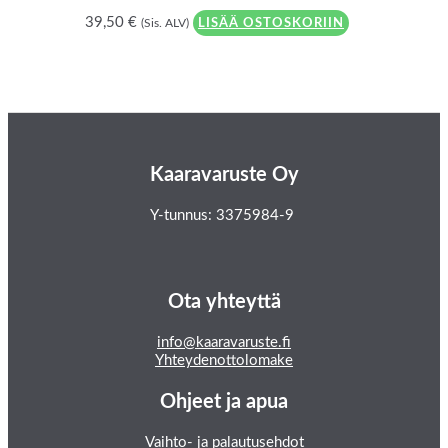
39,50
€
(Sis. ALV)
LISÄÄ OSTOSKORIIN
Kaaravaruste Oy
Y-tunnus: 3375984-9
Ota yhteyttä
info@kaaravaruste.fi
Yhteydenottolomake
Ohjeet ja apua
Vaihto- ja palautusehdot