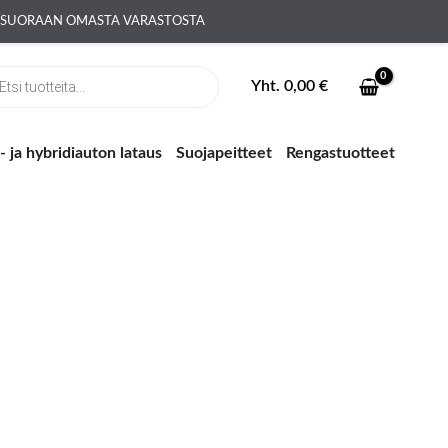
A SUORAAN OMASTA VARASTOSTA
ts
Yht.
0,00
€
 ja hybridiauton lataus
Suojapeitteet
Rengastuotteet