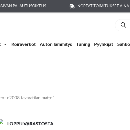
PÄIVÄN PALAUTUSOIKEUS
NOPEAT TOIMITUKSET AIN
Produc
search
t
Koiraverkot
Auton lämmitys
Tuning
Pyyhkijät
Sähkö-
eot e2008 tavaratilan matto”
LOPPU VARASTOSTA