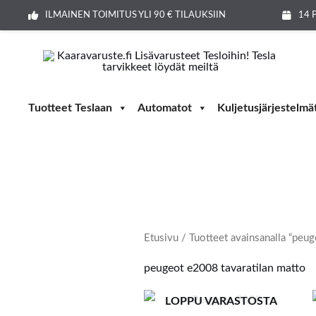
Siirry
ILMAINEN TOIMITUS YLI 90 € TILAUKSIIN
14 
sisältöön
Tuotteet Teslaan
Automatot
Kuljetusjärjestelmä
Etusivu
/ Tuotteet avainsanalla “peug
peugeot e2008 tavaratilan matto
LOPPU VARASTOSTA