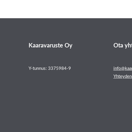
Kaaravaruste Oy
Ota yh
Y-tunnus: 3375984-9
info@kaar
Yhteyden