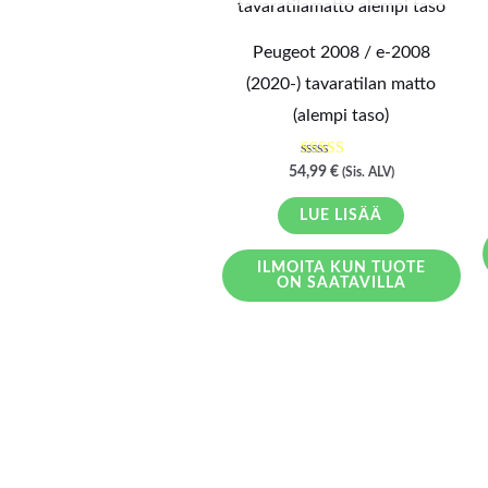
Peugeot 2008 / e-2008
(2020-) tavaratilan matto
(alempi taso)
Arvostelu
54,99
€
(Sis. ALV)
tuotteesta:
5.00
/ 5
LUE LISÄÄ
ILMOITA KUN TUOTE
ON SAATAVILLA