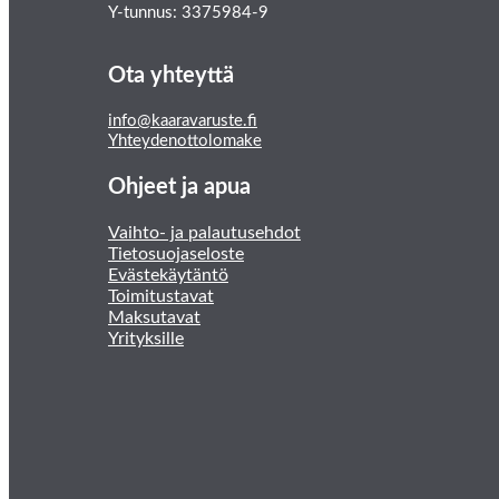
Y-tunnus: 3375984-9
Ota yhteyttä
info@kaaravaruste.fi
Yhteydenottolomake
Ohjeet ja apua
Vaihto- ja palautusehdot
Tietosuojaseloste
Evästekäytäntö
Toimitustavat
Maksutavat
Yrityksille