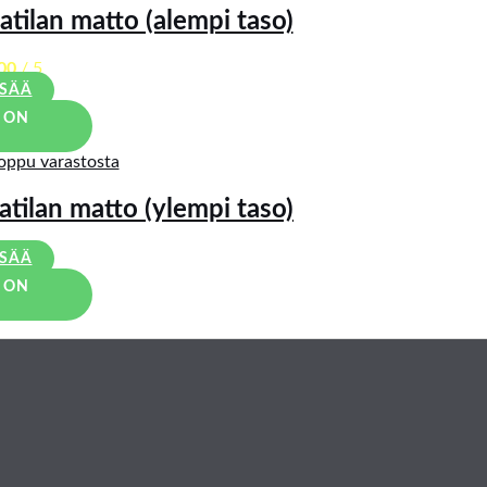
tilan matto (alempi taso)
00
/ 5
ISÄÄ
 ON
oppu varastosta
tilan matto (ylempi taso)
ISÄÄ
 ON