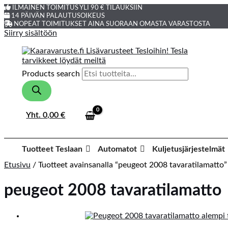
ILMAINEN TOIMITUS YLI 90 € TILAUKSIIN
14 PÄIVÄN PALAUTUSOIKEUS
NOPEAT TOIMITUKSET AINA SUORAAN OMASTA VARASTOSTA
Siirry sisältöön
Products search
Yht.
0,00
€
Tuotteet Teslaan
Automatot
Kuljetusjärjestelmät
Etusivu
/ Tuotteet avainsanalla “peugeot 2008 tavaratilamatto”
peugeot 2008 tavaratilamatto