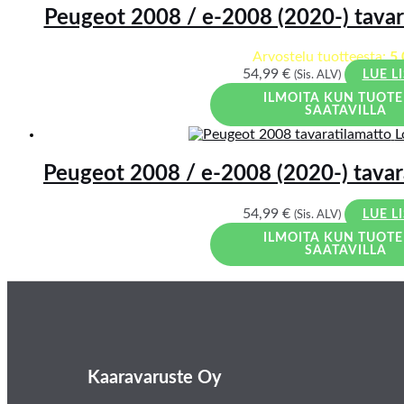
Peugeot 2008 / e-2008 (2020-) tavara
Arvostelu tuotteesta:
5.
54,99
€
(Sis. ALV)
LUE L
ILMOITA KUN TUOTE
SAATAVILLA
L
Peugeot 2008 / e-2008 (2020-) tavara
54,99
€
(Sis. ALV)
LUE L
ILMOITA KUN TUOTE
SAATAVILLA
Kaaravaruste Oy