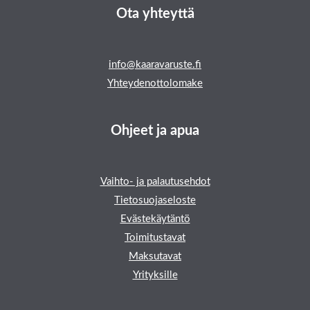
Ota yhteyttä
info@kaaravaruste.fi
Yhteydenottolomake
Ohjeet ja apua
Vaihto- ja palautusehdot
Tietosuojaseloste
Evästekäytäntö
Toimitustavat
Maksutavat
Yrityksille