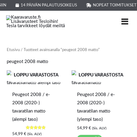
Siirry
IIN
14 PÄIVÄN PALAUTUSOIKEUS
NOPEAT TOIMITUKSET
sisältöön
Etusivu
/ Tuotteet avainsanalla “peugeot 2008 matto”
peugeot 2008 matto
LOPPU VARASTOSTA
LOPPU VARASTOSTA
Peugeot 2008 / e-
Peugeot 2008 / e-
2008 (2020-)
2008 (2020-)
tavaratilan matto
tavaratilan matto
(alempi taso)
(ylempi taso)
54,99
€
(Sis. ALV)
Arvostelu
54,99
€
(Sis. ALV)
tuotteesta: