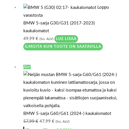
Loppu
varastosta
BMW 5-sarja G30/G31 (2017-2023)
kaukalomatot
49,99
€
LUE LISÄÄ
(Sis. ALV)
ILMOITA KUN TUOTE ON SAATAVILLA
Alkuperäinen
Nykyinen
Ale!
hinta
hinta
oli:
on:
57,99 €.
47,99 €.
BMW 5-sarja G60/G61 (2024-) kaukalomatot
57,99
€
47,99
€
(Sis. ALV)