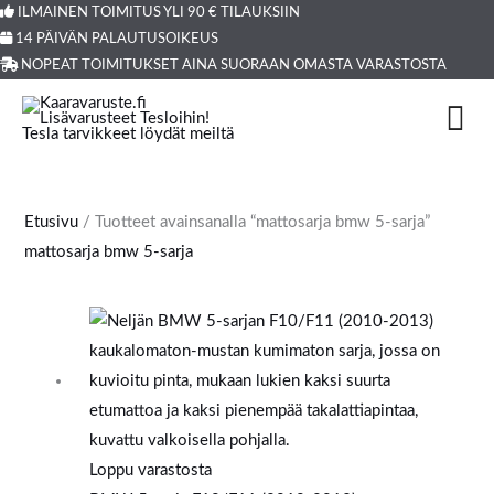
Siirry
ILMAINEN TOIMITUS YLI 90 € TILAUKSIIN
Products
14 PÄIVÄN PALAUTUSOIKEUS
sisältöön
search
NOPEAT TOIMITUKSET AINA SUORAAN OMASTA VARASTOSTA
Etusivu
/ Tuotteet avainsanalla “mattosarja bmw 5-sarja”
mattosarja bmw 5-sarja
Loppu varastosta