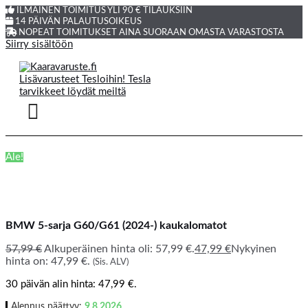
ILMAINEN TOIMITUS YLI 90 € TILAUKSIIN
14 PÄIVÄN PALAUTUSOIKEUS
NOPEAT TOIMITUKSET AINA SUORAAN OMASTA VARASTOSTA
Siirry sisältöön
Ale!
BMW 5-sarja G60/G61 (2024-) kaukalomatot
57,99
€
Alkuperäinen hinta oli: 57,99 €.
47,99
€
Nykyinen
hinta on: 47,99 €.
(Sis. ALV)
30 päivän alin hinta:
47,99
€
.
Alennus päättyy:
9.8.2026