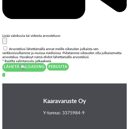
Lisää valokuvia tai videota arvosteluun
Arvostelusi lähettämällä annat meille oikeuden julkaista sen
verkkosivuillamme ja muissa medioissa. Pidätämme oikeuden olla julkaisematta
arvostelua. Hyväksyt nämä ehdot lähettämällä arvostelusi.
* Rastita valintaruutu jatkaaksesi
LÄHETÄ
PERUUTA
Kaaravaruste Oy
Y-tunnus: 3375984-9