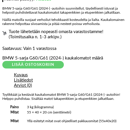
BMW 5-sarja G60/G61 (2024-) -autoihin suunnitellut, täydellisesti istuvat ja
helposti puhdistettavat kaukalomatot takapenkkien ja etupenkkien jalkatilaan.
Näillä matoilla suojaat verhoilut tehokkaasti kosteudelta ja lialta. Kaukalomainen
rakenne helpottaa siivoamista ja pitää nesteet poissa verhoilusta.
Tuote lähetetään nopeasti omasta varastostamme!
(Toimitusaika n. 1-3 arkipv.)
Saatavuus:
Vain 1 varastossa
BMW 5-sarja G60/G61 (2024-) kaukalomatot määrä
LISÄÄ OSTOSKORIIN
Kuvaus
Lisätiedot
Arviot (0)
Tyylikkäät ja kestävät kaukalomatot BMW 5-sarja G60/G61 (2024-) -autoihin!
Helppo puhdistaa. Sisältää matot takapenkkien ja etupenkkien jalkatilaan.
Paino
3 kg (kilogramma)
Mitat
55 × 40 × 20 cm (senttimetri)
Yllä esitetyt mitat ovat ohjeelliset pakkausmitat (55x40x20)
Mitat