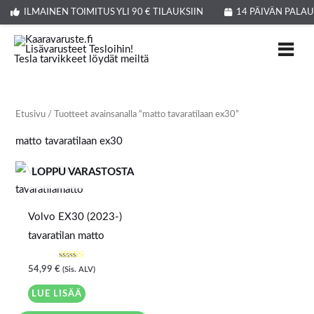
Siirry
ILMAINEN TOIMITUS YLI 90 € TILAUKSIIN
14 PÄIVÄN PALA
sisältöön
Etusivu
/ Tuotteet avainsanalla “matto tavaratilaan ex30”
matto tavaratilaan ex30
LOPPU VARASTOSTA
Volvo EX30 (2023-)
tavaratilan matto
Arvostelu
54,99
€
(Sis. ALV)
tuotteesta:
5.00
/ 5
LUE LISÄÄ