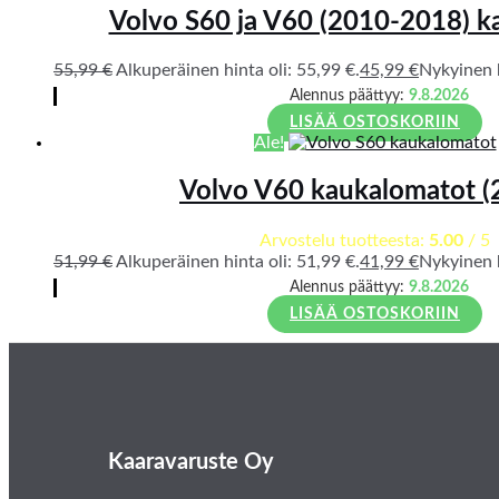
Volvo S60 ja V60 (2010-2018) k
55,99
€
Alkuperäinen hinta oli: 55,99 €.
45,99
€
Nykyinen h
Alennus päättyy:
9.8.2026
LISÄÄ OSTOSKORIIN
Ale!
Volvo V60 kaukalomatot (
Arvostelu tuotteesta:
5.00
/ 5
51,99
€
Alkuperäinen hinta oli: 51,99 €.
41,99
€
Nykyinen h
Alennus päättyy:
9.8.2026
LISÄÄ OSTOSKORIIN
Kaaravaruste Oy