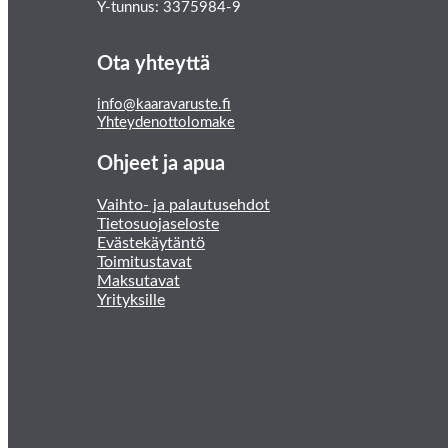
Y-tunnus: 3375984-9
Ota yhteyttä
info@kaaravaruste.fi
Yhteydenottolomake
Ohjeet ja apua
Vaihto- ja palautusehdot
Tietosuojaseloste
Evästekäytäntö
Toimitustavat
Maksutavat
Yrityksille