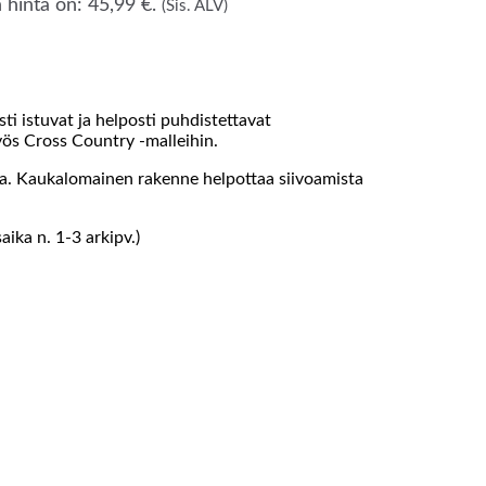
hinta on: 45,99 €.
(Sis. ALV)
ti istuvat ja helposti puhdistettavat
yös Cross Country -malleihin.
alta. Kaukalomainen rakenne helpottaa siivoamista
ika n. 1-3 arkipv.)