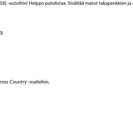
8) -autoihin! Helppo puhdistaa. Sisältää matot takapenkkien ja 
0)
oss Country -malleihin.