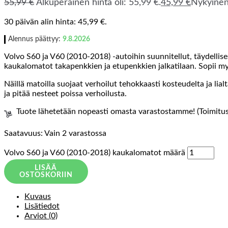
55,99
€
Alkuperäinen hinta oli: 55,99 €.
45,99
€
Nykyinen 
30 päivän alin hinta:
45,99
€
.
Alennus päättyy:
9.8.2026
Volvo S60 ja V60 (2010-2018) -autoihin suunnitellut, täydellises
kaukalomatot takapenkkien ja etupenkkien jalkatilaan. Sopii m
Näillä matoilla suojaat verhoilut tehokkaasti kosteudelta ja li
ja pitää nesteet poissa verhoilusta.
Tuote lähetetään nopeasti omasta varastostamme! (Toimitusa
Saatavuus:
Vain 2 varastossa
Volvo S60 ja V60 (2010-2018) kaukalomatot määrä
LISÄÄ
OSTOSKORIIN
Kuvaus
Lisätiedot
Arviot (0)