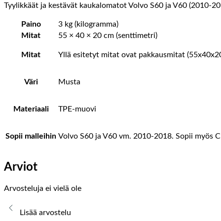
Tyylikkäät ja kestävät kaukalomatot Volvo S60 ja V60 (2010-201
Paino
3 kg (kilogramma)
Mitat
55 × 40 × 20 cm (senttimetri)
Mitat
Yllä esitetyt mitat ovat pakkausmitat (55x40x2
Väri
Musta
Materiaali
TPE-muovi
Sopii malleihin
Volvo S60 ja V60 vm. 2010-2018. Sopii myös Cr
Arviot
Arvosteluja ei vielä ole
Lisää arvostelu