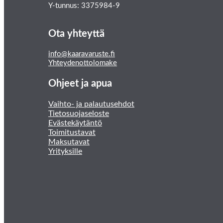
Y-tunnus: 3375984-9
Ota yhteyttä
info@kaaravaruste.fi
Yhteydenottolomake
Ohjeet ja apua
Vaihto- ja palautusehdot
Tietosuojaseloste
Evästekäytäntö
Toimitustavat
Maksutavat
Yrityksille