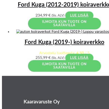
Ford Kuga (2012-2019) koiraverkk
234,99
€
(Sis. ALV)
LUE LISÄÄ
ILMOITA KUN TUOTE ON
SAATAVILLA
Loppu varastos
Ford Kuga (2019-) koiraverkko
Arvostelu tuotteesta:
4.50
/ 5
255,99
€
(Sis. ALV)
LUE LISÄÄ
ILMOITA KUN TUOTE ON
SAATAVILLA
Kaaravaruste Oy