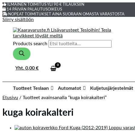
ILMAINEN TOIMITUS YLI 90 € TILAUKSIIN
14 PÄIVÄN PALAUTUSOIKEUS
NOPEAT TOIMITUKSET AINA SUORAAN OMASTA VARASTOSTA
Siirry sisältöön
Products search
Yht.
0,00
€
Tuotteet Teslaan
Automatot
Kuljetusjärjestelmät
Etusivu
/ Tuotteet avainsanalla “kuga koirakalteri”
kuga koirakalteri
Loppu varas