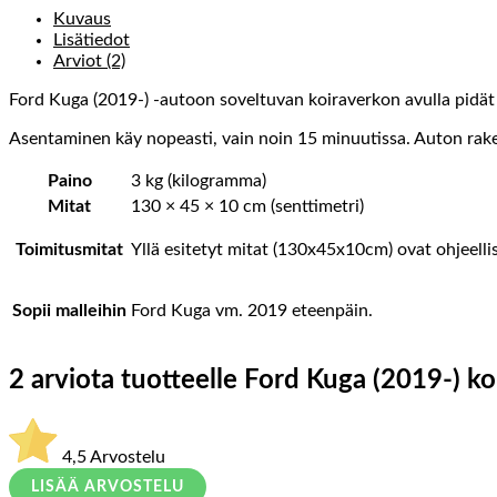
Kuvaus
Lisätiedot
Arviot (2)
Ford Kuga (2019-) -autoon soveltuvan koiraverkon avulla pidät l
Asentaminen käy nopeasti, vain noin 15 minuutissa. Auton raken
Paino
3 kg (kilogramma)
Mitat
130 × 45 × 10 cm (senttimetri)
Toimitusmitat
Yllä esitetyt mitat (130x45x10cm) ovat ohjeelli
Sopii malleihin
Ford Kuga vm. 2019 eteenpäin.
2 arviota tuotteelle
Ford Kuga (2019-) ko
4,5
Arvostelu
LISÄÄ ARVOSTELU