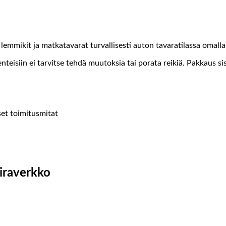
emmikit ja matkatavarat turvallisesti auton tavaratilassa omalla
teisiin ei tarvitse tehdä muutoksia tai porata reikiä. Pakkaus s
set toimitusmitat
iraverkko