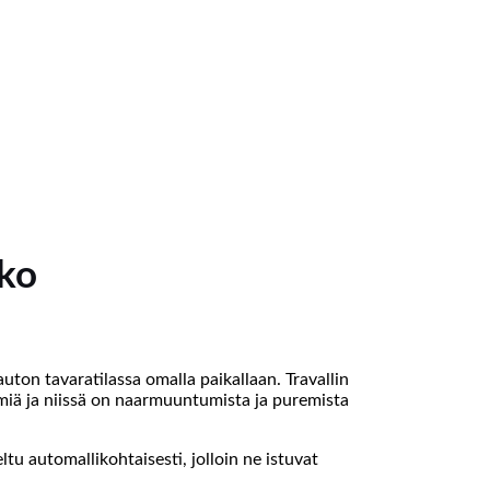
kko
auton tavaratilassa omalla paikallaan. Travallin
ömiä ja niissä on naarmuuntumista ja puremista
ltu automallikohtaisesti, jolloin ne istuvat