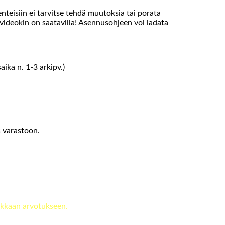
teisiin ei tarvitse tehdä muutoksia tai porata
videokin on saatavilla! Asennusohjeen voi ladata
ika n. 1-3 arkipv.)
s varastoon.
kkaan arvotukseen.