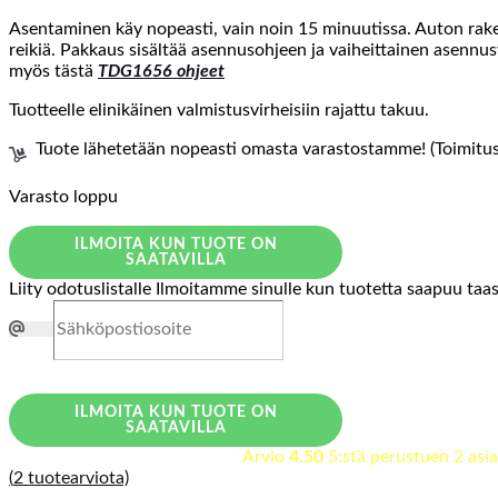
Asentaminen käy nopeasti, vain noin 15 minuutissa. Auton raken
reikiä. Pakkaus sisältää asennusohjeen ja vaiheittainen asennus
myös tästä
TDG1656 ohjeet
Tuotteelle elinikäinen valmistusvirheisiin rajattu takuu.
Tuote lähetetään nopeasti omasta varastostamme! (Toimitusa
Varasto loppu
ILMOITA KUN TUOTE ON
SAATAVILLA
Liity odotuslistalle
Ilmoitamme sinulle kun tuotetta saapuu taa
ILMOITA KUN TUOTE ON
SAATAVILLA
Arvio
4.50
5:stä perustuen
2
asia
(
2
tuotearviota)