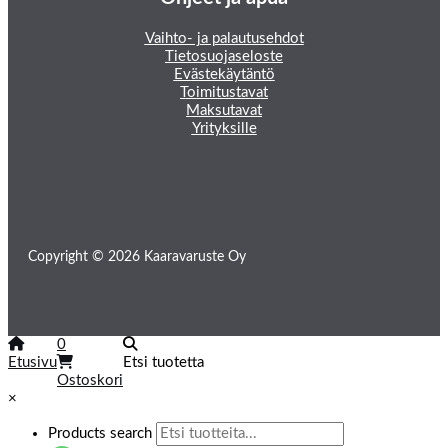
Vaihto- ja palautusehdot
Tietosuojaseloste
Evästekäytäntö
Toimitustavat
Maksutavat
Yrityksille
Copyright © 2026 Kaaravaruste Oy
0
Etusivu
Etsi tuotetta
Ostoskori
×
Products search