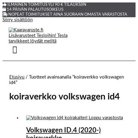
ILMAINEN TOIMITUS YLI 90 € TILAUKSIIN
14 PÄIVÄN PALAUTUSOIKEUS
NOPEAT TOIMITUKSET AINA SUORAAN OMASTA VARASTOSTA
Siirry sisältöön
Etusivu
/ Tuotteet avainsanalla “koiraverkko volkswagen
id4”
koiraverkko volkswagen id4
Loppu varastosta
Volkswagen ID.4 (2020-)