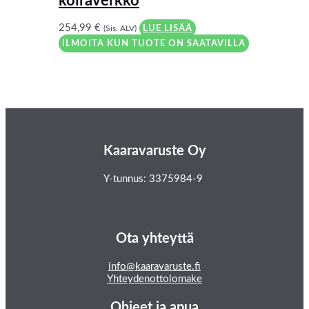
koiraverkko
254,99
€
(Sis. ALV)
LUE LISÄÄ
ILMOITA KUN TUOTE ON SAATAVILLA
Kaaravaruste Oy
Y-tunnus: 3375984-9
Ota yhteyttä
info@kaaravaruste.fi
Yhteydenottolomake
Ohjeet ja apua