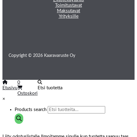
Toimitustavat
Maksutavat
Yrityksille
Copyright © 2026 Kaaravaruste Oy
0
Etusivu
Etsi tuotetta
Ostoskori
×
Products search
Liity odotuslistalle
Ilmoitamme sinulle kun tuotetta saapuu taas