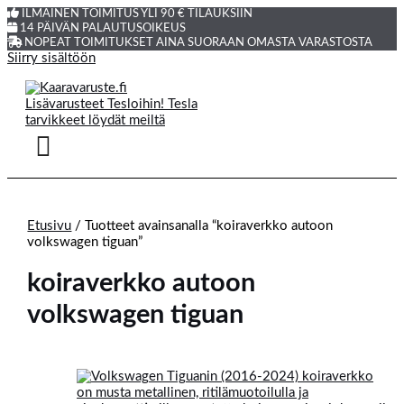
ILMAINEN TOIMITUS YLI 90 € TILAUKSIIN
14 PÄIVÄN PALAUTUSOIKEUS
NOPEAT TOIMITUKSET AINA SUORAAN OMASTA VARASTOSTA
Siirry sisältöön
Etusivu
/ Tuotteet avainsanalla “koiraverkko autoon
volkswagen tiguan”
koiraverkko autoon
volkswagen tiguan