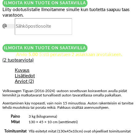
ILMOITA KUN TUOTE ON SAATAVILLA
Liity odotuslistalle
Ilmoitamme sinulle kun tuotetta saapuu taas
varastoon.
ILMOITA KUN TUOTE ON SAATAVILLA
Arvio
5.00
5:stä perustuen
2
asiakkaan arvotukseen.
(
2
tuotearviota)
Kuvaus
Lisätiedot
Arviot (2)
Volkswagen Tiguan (2016-2024) -autoon soveltuvan koiraverkon avulla pidät
lemmikit ja matkatavarat turvallisesti auton tavaratilassa omalla paikallaan.
Asentaminen käy nopeasti, vain noin 15 minuutissa. Auton rakenteisiin ei tarvitse
tehdä muutoksia tai porata reikiä. Pakkaus sisältää asennusohjeen.
Paino
3 kg (kilogramma)
Mitat
130 × 45 × 10 cm (senttimetri)
Yllä esitetyt mitat (130x45x10cm) ovat ohjeelliset toimitusmitat
Toimitusmitat