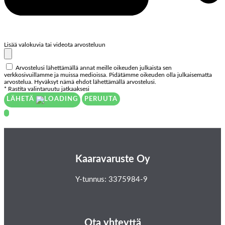
Lisää valokuvia tai videota arvosteluun
Arvostelusi lähettämällä annat meille oikeuden julkaista sen
verkkosivuillamme ja muissa medioissa. Pidätämme oikeuden olla julkaisematta
arvostelua. Hyväksyt nämä ehdot lähettämällä arvostelusi.
* Rastita valintaruutu jatkaaksesi
LÄHETÄ
PERUUTA
Kaaravaruste Oy
Y-tunnus: 3375984-9
Ota yhteyttä