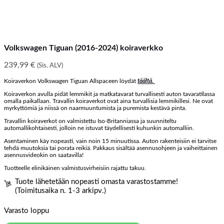
Volkswagen Tiguan (2016-2024) koiraverkko
239,99
€
(Sis. ALV)
Koiraverkon Volkswagen Tiguan Allspaceen löydät
täältä.
Koiraverkon avulla pidät lemmikit ja matkatavarat turvallisesti auton tavaratilassa
omalla paikallaan. Travallin koiraverkot ovat aina turvallisia lemmikillesi. Ne ovat
myrkyttömiä ja niissä on naarmuuntumista ja puremista kestävä pinta.
Travallin koiraverkot on valmistettu Iso-Britanniassa ja suunniteltu
automallikohtaisesti, jolloin ne istuvat täydellisesti kuhunkin automalliin.
Asentaminen käy nopeasti, vain noin 15 minuutissa. Auton rakenteisiin ei tarvitse
tehdä muutoksia tai porata reikiä. Pakkaus sisältää asennusohjeen ja vaiheittainen
asennusvideokin on saatavilla!
Tuotteelle elinikäinen valmistusvirheisiin rajattu takuu.
Tuote lähetetään nopeasti omasta varastostamme!
(Toimitusaika n. 1-3 arkipv.)
Varasto loppu