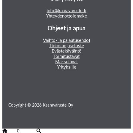
info@kaaravaruste.fi
Yhteydenottolomake
Ohjeet ja apua
Vaihto- ja palautusehdot
Tietosuojaseloste
Evästekäytäntö
Toimitustavat
Maksutavat
Yrityksille
Copyright © 2026 Kaaravaruste Oy
0