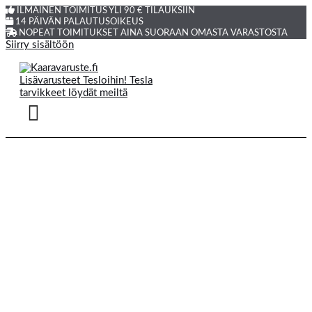
ILMAINEN TOIMITUS YLI 90 € TILAUKSIIN
14 PÄIVÄN PALAUTUSOIKEUS
NOPEAT TOIMITUKSET AINA SUORAAN OMASTA VARASTOSTA
Siirry sisältöön