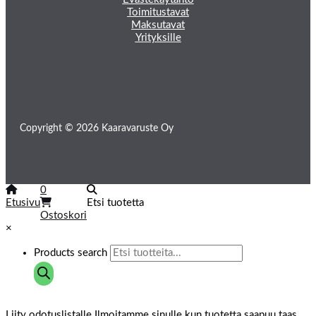
Toimitustavat
Maksutavat
Yrityksille
Copyright © 2026 Kaaravaruste Oy
0
Etusivu
Etsi tuotetta
Ostoskori
×
Products search
Liity odotuslistalle
Ilmoitamme sinulle kun tuotetta saapuu taas