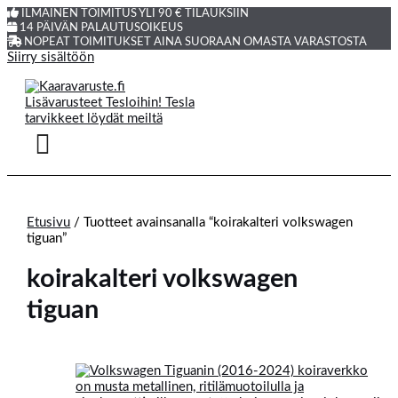
ILMAINEN TOIMITUS YLI 90 € TILAUKSIIN
14 PÄIVÄN PALAUTUSOIKEUS
NOPEAT TOIMITUKSET AINA SUORAAN OMASTA VARASTOSTA
Siirry sisältöön
Etusivu
/ Tuotteet avainsanalla “koirakalteri volkswagen
tiguan”
koirakalteri volkswagen
tiguan