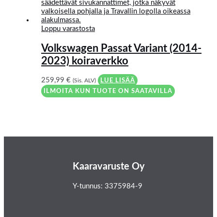
Loppu varastosta
Volkswagen Passat Variant (2014-
2023) koiraverkko
259,99
€
(Sis. ALV)
LUE LISÄÄ
ILMOITA KUN TUOTE ON SAATAVILLA
Kaaravaruste Oy
Y-tunnus: 3375984-9