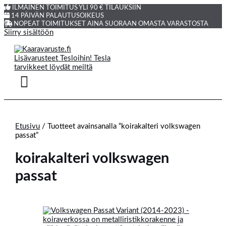
ILMAINEN TOIMITUS YLI 90 € TILAUKSIIN
14 PÄIVÄN PALAUTUSOIKEUS
NOPEAT TOIMITUKSET AINA SUORAAN OMASTA VARASTOSTA
Siirry sisältöön
Etusivu
/ Tuotteet avainsanalla “koirakalteri volkswagen
passat”
koirakalteri volkswagen
passat