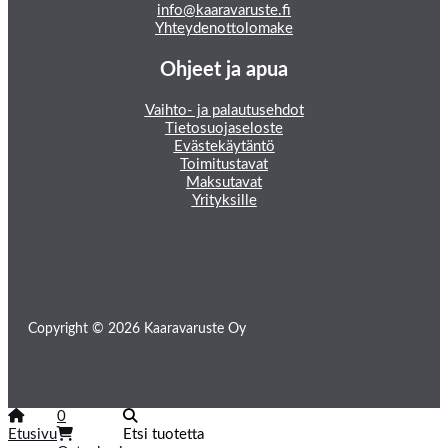
info@kaaravaruste.fi
Yhteydenottolomake
Ohjeet ja apua
Vaihto- ja palautusehdot
Tietosuojaseloste
Evästekäytäntö
Toimitustavat
Maksutavat
Yrityksille
Copyright © 2026 Kaaravaruste Oy
0
Etusivu
Etsi tuotetta