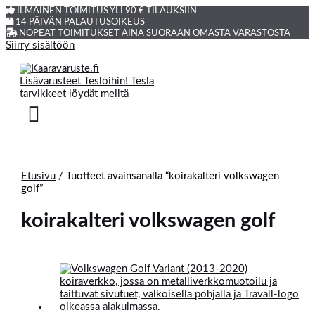
ILMAINEN TOIMITUS YLI 90 € TILAUKSIIN
14 PÄIVÄN PALAUTUSOIKEUS
NOPEAT TOIMITUKSET AINA SUORAAN OMASTA VARASTOSTA
Siirry sisältöön
Etusivu
/ Tuotteet avainsanalla “koirakalteri volkswagen
golf”
koirakalteri volkswagen golf