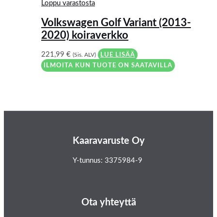
Loppu varastosta
Volkswagen Golf Variant (2013-
2020) koiraverkko
221,99
€
(Sis. ALV)
LUE LISÄÄ
ILMOITA KUN TUOTE ON SAATAVILLA
Kaaravaruste Oy
Y-tunnus: 3375984-9
Ota yhteyttä