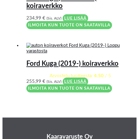
koiraverkko
234,99
€
(Sis. ALV)
LUE LISÄÄ
ILMOITA KUN TUOTE ON SAATAVILLA
Loppu
varastosta
Ford Kuga (2019-) koiraverkko
Arvostelu tuotteesta:
4.50
/ 5
255,99
€
(Sis. ALV)
LUE LISÄÄ
ILMOITA KUN TUOTE ON SAATAVILLA
Kaaravaruste Oy