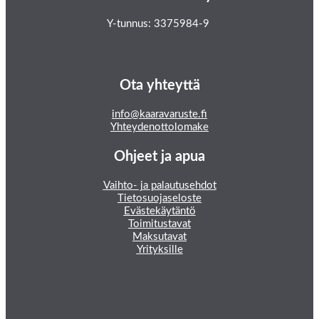
Y-tunnus: 3375984-9
Ota yhteyttä
info@kaaravaruste.fi
Yhteydenottolomake
Ohjeet ja apua
Vaihto- ja palautusehdot
Tietosuojaseloste
Evästekäytäntö
Toimitustavat
Maksutavat
Yrityksille