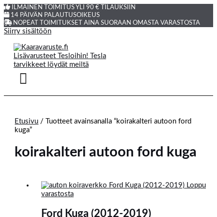
ILMAINEN TOIMITUS YLI 90 € TILAUKSIIN
14 PÄIVÄN PALAUTUSOIKEUS
NOPEAT TOIMITUKSET AINA SUORAAN OMASTA VARASTOSTA
Siirry sisältöön
Etusivu
/ Tuotteet avainsanalla “koirakalteri autoon ford
kuga”
koirakalteri autoon ford kuga
Loppu
varastosta
Ford Kuga (2012-2019)