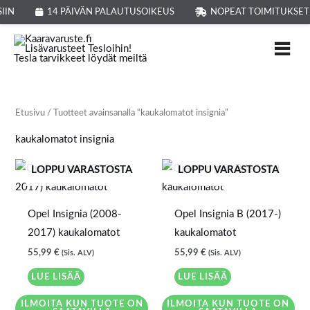
Siirry
IIN
14 PÄIVÄN PALAUTUSOIKEUS
NOPEAT TOIMITUKSET
sisältöön
Etusivu
/ Tuotteet avainsanalla “kaukalomatot insignia”
kaukalomatot insignia
LOPPU VARASTOSTA
LOPPU VARASTOSTA
Opel Insignia (2008-
Opel Insignia B (2017-)
2017) kaukalomatot
kaukalomatot
55,99
€
55,99
€
(Sis. ALV)
(Sis. ALV)
LUE LISÄÄ
LUE LISÄÄ
ILMOITA KUN TUOTE ON
ILMOITA KUN TUOTE ON