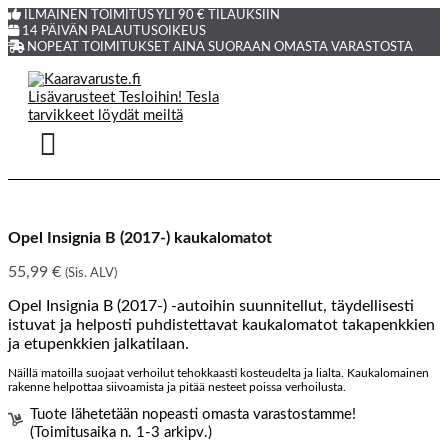
Siirry
Products
ILMAINEN TOIMITUS YLI 90 € TILAUKSIIN
sisältöön
search
14 PÄIVÄN PALAUTUSOIKEUS
NOPEAT TOIMITUKSET AINA SUORAAN OMASTA VARASTOSTA
Opel Insignia B (2017-) kaukalomatot
55,99
€
(Sis. ALV)
Opel Insignia B (2017-) -autoihin suunnitellut, täydellisesti
istuvat ja helposti puhdistettavat kaukalomatot takapenkkien
ja etupenkkien jalkatilaan.
Näillä matoilla suojaat verhoilut tehokkaasti kosteudelta ja lialta. Kaukalomainen
rakenne helpottaa siivoamista ja pitää nesteet poissa verhoilusta.
Tuote lähetetään nopeasti omasta varastostamme!
(Toimitusaika n. 1-3 arkipv.)