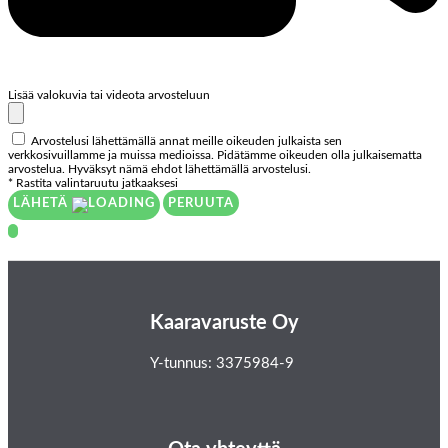
Lisää valokuvia tai videota arvosteluun
Arvostelusi lähettämällä annat meille oikeuden julkaista sen
verkkosivuillamme ja muissa medioissa. Pidätämme oikeuden olla julkaisematta
arvostelua. Hyväksyt nämä ehdot lähettämällä arvostelusi.
* Rastita valintaruutu jatkaaksesi
LÄHETÄ
PERUUTA
Kaaravaruste Oy
Y-tunnus: 3375984-9