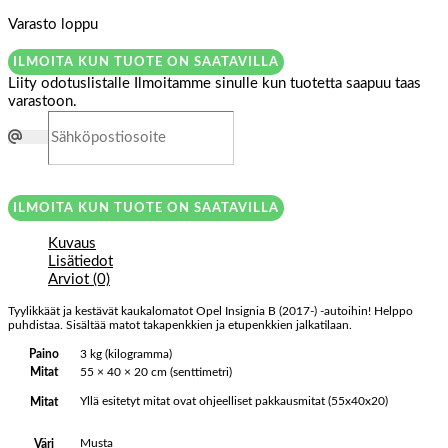
Varasto loppu
ILMOITA KUN TUOTE ON SAATAVILLA
Liity odotuslistalle
Ilmoitamme sinulle kun tuotetta saapuu taas
varastoon.
ILMOITA KUN TUOTE ON SAATAVILLA
Kuvaus
Lisätiedot
Arviot (0)
Tyylikkäät ja kestävät kaukalomatot Opel Insignia B (2017-) -autoihin! Helppo
puhdistaa. Sisältää matot takapenkkien ja etupenkkien jalkatilaan.
Paino
3 kg (kilogramma)
Mitat
55 × 40 × 20 cm (senttimetri)
Yllä esitetyt mitat ovat ohjeelliset pakkausmitat (55x40x20)
Mitat
Musta
Väri