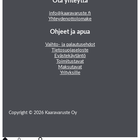
Ota yhteyttä
info@kaaravaruste.fi
Yhteydenottolomake
Ohjeet ja apua
Vaihto- ja palautusehdot
Tietosuojaseloste
Evästekäytäntö
Toimitustavat
Maksutavat
Yrityksille
Copyright © 2026 Kaaravaruste Oy
0