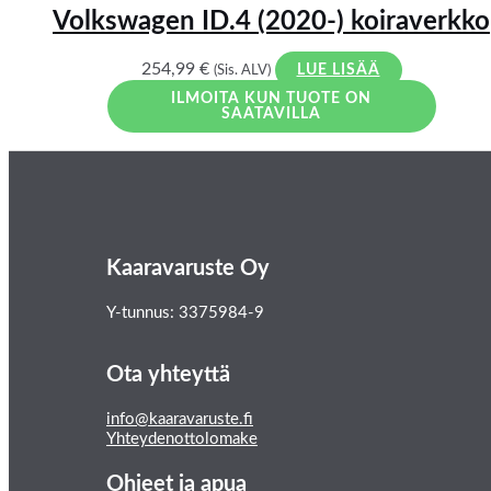
Volkswagen ID.4 (2020-) koiraverkko
254,99
€
(Sis. ALV)
LUE LISÄÄ
ILMOITA KUN TUOTE ON
SAATAVILLA
Kaaravaruste Oy
Y-tunnus: 3375984-9
Ota yhteyttä
info@kaaravaruste.fi
Yhteydenottolomake
Ohjeet ja apua