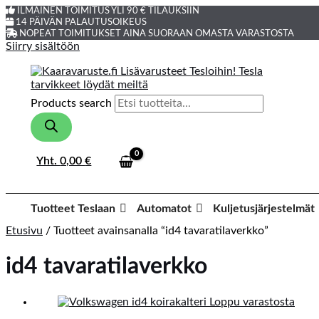
ILMAINEN TOIMITUS YLI 90 € TILAUKSIIN
14 PÄIVÄN PALAUTUSOIKEUS
NOPEAT TOIMITUKSET AINA SUORAAN OMASTA VARASTOSTA
Siirry sisältöön
Products search
Yht.
0,00
€
Tuotteet Teslaan
Automatot
Kuljetusjärjestelmät
Etusivu
/ Tuotteet avainsanalla “id4 tavaratilaverkko”
id4 tavaratilaverkko
Loppu varastosta