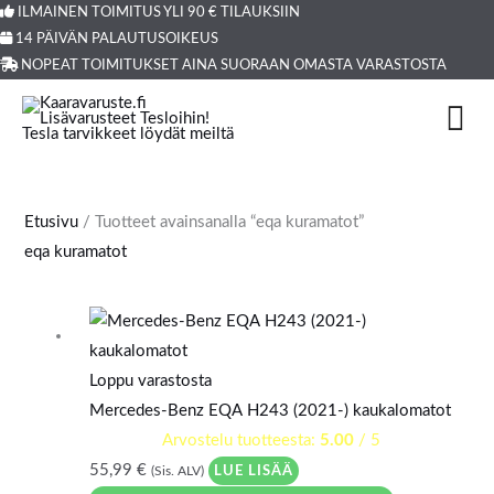
Siirry
ILMAINEN TOIMITUS YLI 90 € TILAUKSIIN
Products
14 PÄIVÄN PALAUTUSOIKEUS
sisältöön
search
NOPEAT TOIMITUKSET AINA SUORAAN OMASTA VARASTOSTA
Etusivu
/ Tuotteet avainsanalla “eqa kuramatot”
eqa kuramatot
Loppu varastosta
Mercedes-Benz EQA H243 (2021-) kaukalomatot
Arvostelu tuotteesta:
5.00
/ 5
55,99
€
LUE LISÄÄ
(Sis. ALV)