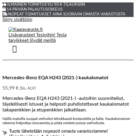
ILMAINEN TOIMITUS YLI 90 € TILAUKSIIN
14 PÄIVÄN PALAUTUSOIKEUS
NOPEAT TOIMITUKSET AINA SUORAAN OMASTA VARASTOSTA
Siirry sisältöön
Mercedes-Benz EQA H243 (2021-) kaukalomatot
55,99
€
(Sis. ALV)
Mercedes-Benz EQA H243 (2021-) -autoihin suunnitellut,
täydellisesti istuvat ja helposti puhdistettavat kaukalomatot
takapenkkien ja etupenkkien jalkatilaan.
Näillä matoilla suojaat verhoilut tehokkaasti kosteudelta ja lialta. Kaukalomainen
rakenne helpottaa siivoamista ja pitää nesteet poissa verhoilusta.
Tuote lähetetään nopeasti omasta varastostamme!