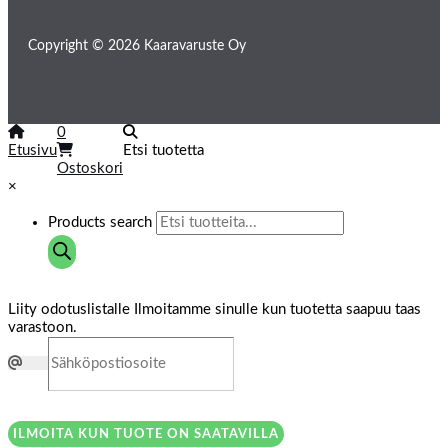
Copyright © 2026 Kaaravaruste Oy
0
Etusivu
Etsi tuotetta
Ostoskori
×
Products search
Liity odotuslistalle
Ilmoitamme sinulle kun tuotetta saapuu taas
varastoon.
ILMOITA KUN TUOTE ON SAATAVILLA