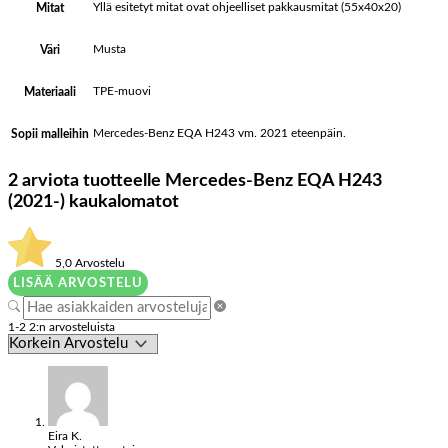
Yllä esitetyt mitat ovat ohjeelliset pakkausmitat (55x40x20)
Mitat
Musta
Väri
TPE-muovi
Materiaali
Mercedes-Benz EQA H243 vm. 2021 eteenpäin.
Sopii malleihin
2 arviota tuotteelle
Mercedes-Benz EQA H243
(2021-) kaukalomatot
5,0
Arvostelu
LISÄÄ ARVOSTELU
1-2 2:n arvosteluista
Eira K.