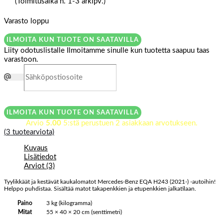
(Toimitusaika n. 1-3 arkipv.)
Varasto loppu
ILMOITA KUN TUOTE ON SAATAVILLA
Liity odotuslistalle
Ilmoitamme sinulle kun tuotetta saapuu taas
varastoon.
ILMOITA KUN TUOTE ON SAATAVILLA
Arvio
5.00
5:stä perustuen
2
asiakkaan arvotukseen.
(
3
tuotearviota)
Kuvaus
Lisätiedot
Arviot (3)
Tyylikkäät ja kestävät kaukalomatot Mercedes-Benz EQA H243 (2021-) -autoihin!
Helppo puhdistaa. Sisältää matot takapenkkien ja etupenkkien jalkatilaan.
Paino
3 kg (kilogramma)
Mitat
55 × 40 × 20 cm (senttimetri)