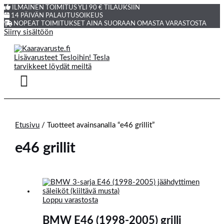
ILMAINEN TOIMITUS YLI 90 € TILAUKSIIN
14 PÄIVÄN PALAUTUSOIKEUS
NOPEAT TOIMITUKSET AINA SUORAAN OMASTA VARASTOSTA
Siirry sisältöön
Etusivu
/ Tuotteet avainsanalla “e46 grillit”
e46 grillit
Loppu varastosta
BMW E46 (1998-2005) grilli