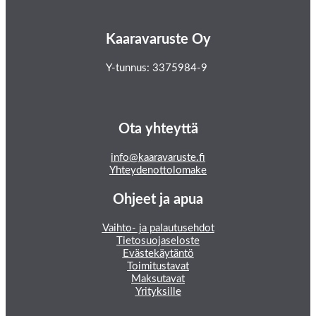
Kaaravaruste Oy
Y-tunnus: 3375984-9
Ota yhteyttä
info@kaaravaruste.fi
Yhteydenottolomake
Ohjeet ja apua
Vaihto- ja palautusehdot
Tietosuojaseloste
Evästekäytäntö
Toimitustavat
Maksutavat
Yrityksille