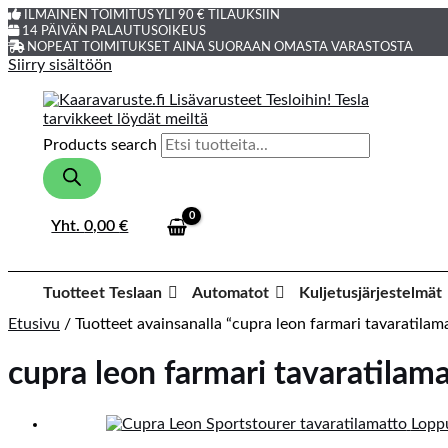
ILMAINEN TOIMITUS YLI 90 € TILAUKSIIN
14 PÄIVÄN PALAUTUSOIKEUS
NOPEAT TOIMITUKSET AINA SUORAAN OMASTA VARASTOSTA
Siirry sisältöön
Products search
Yht.
0,00
€
Tuotteet Teslaan
Automatot
Kuljetusjärjestelmät
Etusivu
/ Tuotteet avainsanalla “cupra leon farmari tavaratilam
cupra leon farmari tavaratilam
Loppu