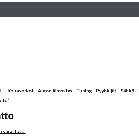
Koiraverkot
Auton lämmitys
Tuning
Pyyhkijät
Sähkö- j
atto”
atto
 varastosta