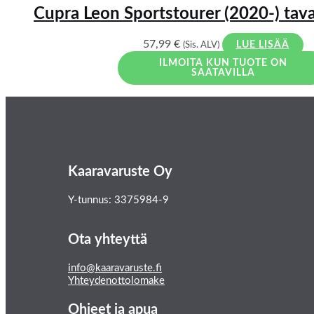
Cupra Leon Sportstourer (2020-) tava
57,99
€
(Sis. ALV)
LUE LISÄÄ
ILMOITA KUN TUOTE ON
SAATAVILLA
Kaaravaruste Oy
Y-tunnus: 3375984-9
Ota yhteyttä
info@kaaravaruste.fi
Yhteydenottolomake
Ohjeet ja apua