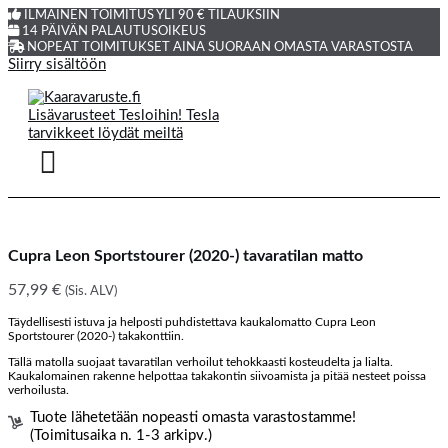
ILMAINEN TOIMITUS YLI 90 € TILAUKSIIN
14 PÄIVÄN PALAUTUSOIKEUS
NOPEAT TOIMITUKSET AINA SUORAAN OMASTA VARASTOSTA
Siirry sisältöön
Cupra Leon Sportstourer (2020-) tavaratilan matto
57,99
€
(Sis. ALV)
Täydellisesti istuva ja helposti puhdistettava kaukalomatto Cupra Leon
Sportstourer (2020-) takakonttiin.
Tällä matolla suojaat tavaratilan verhoilut tehokkaasti kosteudelta ja lialta.
Kaukalomainen rakenne helpottaa takakontin siivoamista ja pitää nesteet poissa
verhoilusta.
Tuote lähetetään nopeasti omasta varastostamme!
(Toimitusaika n. 1-3 arkipv.)