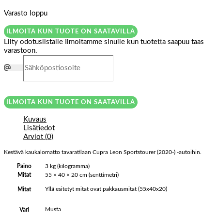
Varasto loppu
ILMOITA KUN TUOTE ON SAATAVILLA
Liity odotuslistalle
Ilmoitamme sinulle kun tuotetta saapuu taas
varastoon.
ILMOITA KUN TUOTE ON SAATAVILLA
Kuvaus
Lisätiedot
Arviot (0)
Kestävä kaukalomatto tavaratilaan Cupra Leon Sportstourer (2020-) -autoihin.
Paino
3 kg (kilogramma)
Mitat
55 × 40 × 20 cm (senttimetri)
Yllä esitetyt mitat ovat pakkausmitat (55x40x20)
Mitat
Musta
Väri