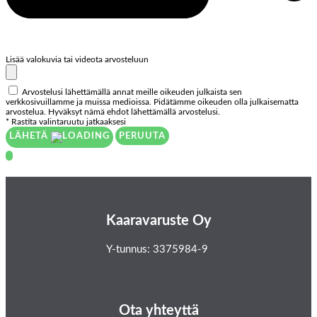
Lisää valokuvia tai videota arvosteluun
Arvostelusi lähettämällä annat meille oikeuden julkaista sen
verkkosivuillamme ja muissa medioissa. Pidätämme oikeuden olla julkaisematta
arvostelua. Hyväksyt nämä ehdot lähettämällä arvostelusi.
* Rastita valintaruutu jatkaaksesi
LÄHETÄ
PERUUTA
Kaaravaruste Oy
Y-tunnus: 3375984-9
Ota yhteyttä