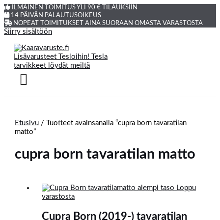
ILMAINEN TOIMITUS YLI 90 € TILAUKSIIN
14 PÄIVÄN PALAUTUSOIKEUS
NOPEAT TOIMITUKSET AINA SUORAAN OMASTA VARASTOSTA
Siirry sisältöön
Etusivu
/ Tuotteet avainsanalla “cupra born tavaratilan
matto”
cupra born tavaratilan matto
Loppu
varastosta
Cupra Born (2019-) tavaratilan