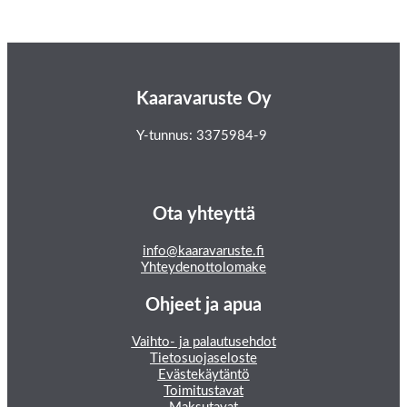
Kaaravaruste Oy
Y-tunnus: 3375984-9
Ota yhteyttä
info@kaaravaruste.fi
Yhteydenottolomake
Ohjeet ja apua
Vaihto- ja palautusehdot
Tietosuojaseloste
Evästekäytäntö
Toimitustavat