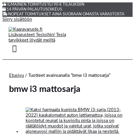
ILMAINEN TOIMITUS YLI 90 € TILAUKSIIN
14 PÄIVÄN PALAUTUSOIKEUS
NOPEAT TOIMITUKSET AINA SUORAAN OMASTA VARASTOSTA
Siirry sisältöön
Etusivu
/ Tuotteet avainsanalla “bmw i3 mattosarja”
bmw i3 mattosarja