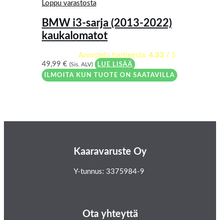
Loppu varastosta
BMW i3-sarja (2013-2022)
kaukalomatot
Arvostelu tuotteesta:
4.33
/ 5
49,99
€
(Sis. ALV)
LUE LISÄÄ
ILMOITA KUN TUOTE ON SAATAVILLA
Kaaravaruste Oy
Y-tunnus: 3375984-9
Ota yhteyttä