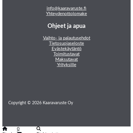
info@kaaravaruste.fi
Yhteydenottolomake
Ohjeet ja apua
Vaihto- ja palautusehdot
Tietosuojaseloste
Evästekäytäntö
Toimitustavat
Maksutavat
Yrityksille
Copyright © 2026 Kaaravaruste Oy
0