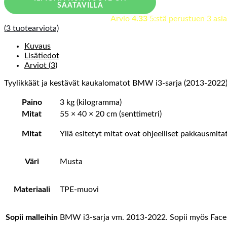
SAATAVILLA
Arvio
4.33
5:stä perustuen
3
asia
(
3
tuotearviota)
Kuvaus
Lisätiedot
Arviot (3)
Tyylikkäät ja kestävät kaukalomatot BMW i3-sarja (2013-2022) 
Paino
3 kg (kilogramma)
Mitat
55 × 40 × 20 cm (senttimetri)
Mitat
Yllä esitetyt mitat ovat ohjeelliset pakkausmit
Väri
Musta
Materiaali
TPE-muovi
Sopii malleihin
BMW i3-sarja vm. 2013-2022. Sopii myös Faceli