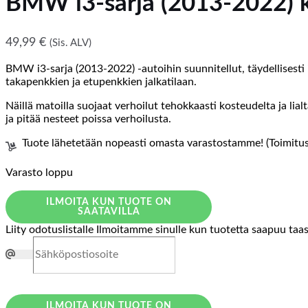
BMW i3-sarja (2013-2022) 
49,99
€
(Sis. ALV)
BMW i3-sarja (2013-2022) -autoihin suunnitellut, täydellisesti
takapenkkien ja etupenkkien jalkatilaan.
Näillä matoilla suojaat verhoilut tehokkaasti kosteudelta ja li
ja pitää nesteet poissa verhoilusta.
Tuote lähetetään nopeasti omasta varastostamme! (Toimitusa
Varasto loppu
ILMOITA KUN TUOTE ON
SAATAVILLA
Liity odotuslistalle
Ilmoitamme sinulle kun tuotetta saapuu taa
ILMOITA KUN TUOTE ON