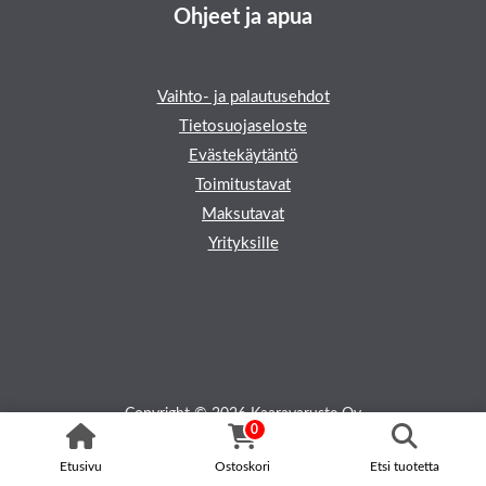
Ohjeet ja apua
Vaihto- ja palautusehdot
Tietosuojaseloste
Evästekäytäntö
Toimitustavat
Maksutavat
Yrityksille
Copyright © 2026 Kaaravaruste Oy
0
Etusivu
Ostoskori
Etsi tuotetta