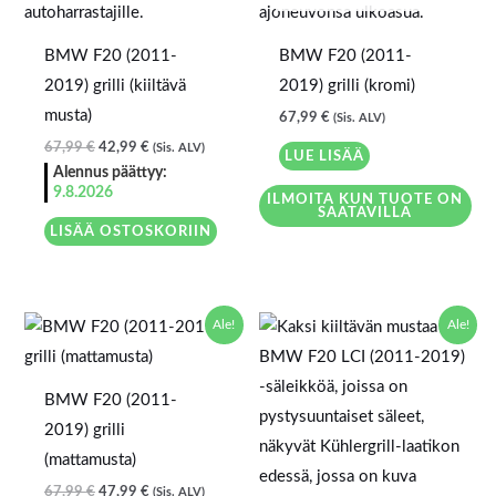
BMW F20 (2011-
BMW F20 (2011-
2019) grilli (kiiltävä
2019) grilli (kromi)
musta)
67,99
€
(Sis. ALV)
67,99
€
42,99
€
(Sis. ALV)
LUE LISÄÄ
Alennus päättyy:
9.8.2026
ILMOITA KUN TUOTE ON
SAATAVILLA
LISÄÄ OSTOSKORIIN
Alkuperäinen
Nykyinen
Alkuperäinen
Nykyinen
Ale!
Ale!
hinta
hinta
hinta
hinta
oli:
on:
oli:
on:
67,99 €.
47,99 €.
67,99 €.
47,99 €.
BMW F20 (2011-
2019) grilli
(mattamusta)
67,99
€
47,99
€
(Sis. ALV)