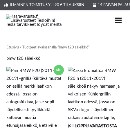
Siirry
ILMAINEN TOIMITUS YLI 90 € TILAUKSIIN
14 PÄIVÄN PALA
sisältöön
Etusivu
/ Tuotteet avainsanalla “bmw f20 säleikkö”
bmw f20 säleikkö
Alkuperäinen
Nykyinen
Ale!
hinta
hinta
oli:
on:
67,99 €.
42,99 €.
LOPPU VARASTOSTA