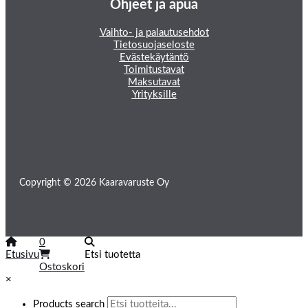
Ohjeet ja apua
Vaihto- ja palautusehdot
Tietosuojaseloste
Evästekäytäntö
Toimitustavat
Maksutavat
Yrityksille
Copyright © 2026 Kaaravaruste Oy
0
Etusivu
Etsi tuotetta
Ostoskori
×
Products search