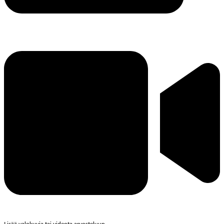
Lisää valokuvia tai videota arvosteluun