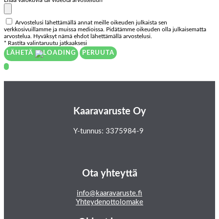
Arvostelusi lähettämällä annat meille oikeuden julkaista sen
verkkosivuillamme ja muissa medioissa. Pidätämme oikeuden olla julkaisematta
arvostelua. Hyväksyt nämä ehdot lähettämällä arvostelusi.
* Rastita valintaruutu jatkaaksesi
LÄHETÄ
PERUUTA
Kaaravaruste Oy
Y-tunnus: 3375984-9
Ota yhteyttä
info@kaaravaruste.fi
Yhteydenottolomake