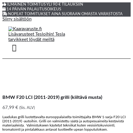
ILMAINEN TOIMITUS YLI 90 € TILAUKSIIN
14 PÄIVÄN PALAUTUSOIKEUS
NOPEAT TOIMITUKSET AINA SUORAAN OMASTA VARASTOSTA
Siirry sisältöön
BMW F20 LCI (2011-2019) grilli (kiiltävä musta)
67,99
€
(Sis. ALV)
Laadukas grilli luotettavalta eurooppalaiselta toimittajalta BMW 1-sarja F20 LCI
(2011-2019) -autoihin. Grilli on valmistettu säätä ja autopesuaineita kestävistä
materiaaleista. Valmistukseen käytetyt tekniikat kuten vesisiirtokuviointi,
kromatointi ja pintalakkaus antavat tuotteelle upean lopputuloksen.