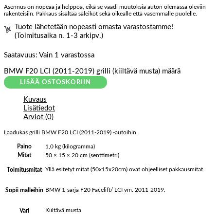
Asennus on nopeaa ja helppoa, eikä se vaadi muutoksia auton olemassa oleviin
rakenteisiin. Pakkaus sisältää säleiköt sekä oikealle että vasemmalle puolelle.
Tuote lähetetään nopeasti omasta varastostamme!
(Toimitusaika n. 1-3 arkipv.)
Saatavuus:
Vain 1 varastossa
BMW F20 LCI (2011-2019) grilli (kiiltävä musta) määrä
LISÄÄ OSTOSKORIIN
Kuvaus
Lisätiedot
Arviot (0)
Laadukas grilli BMW F20 LCI (2011-2019) -autoihin.
Paino
1,0 kg (kilogramma)
Mitat
50 × 15 × 20 cm (senttimetri)
Yllä esitetyt mitat (50x15x20cm) ovat ohjeelliset pakkausmitat.
Toimitusmitat
BMW 1-sarja F20 Facelift/ LCI vm. 2011-2019.
Sopii malleihin
Kiiltävä musta
Väri