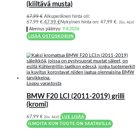
(kiiltävä musta)
67,99
€
Alkuperäinen hinta oli:
67,99 €.
47,99
€
Nykyinen hinta on: 47,99 €.
(Sis. ALV)
Alennus päättyy:
9.8.2026
LISÄÄ OSTOSKORIIN
Loppu varastosta
BMW F20 LCI (2011-2019) grilli
(kromi)
67,99
€
(Sis. ALV)
LUE LISÄÄ
ILMOITA KUN TUOTE ON SAATAVILLA