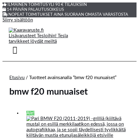
ILMAINEN TOIMITUS YLI 90 € TILAUKSIIN
14 PÄIVÄN PALAUTUSOIKEUS
NOPEAT TOIMITUKSET AINA SUORAAN OMASTA VARASTOSTA
Siirry sisältöön
Etusivu
/ Tuotteet avainsanalla “bmw f20 munuaiset”
bmw f20 munuaiset
Ale!