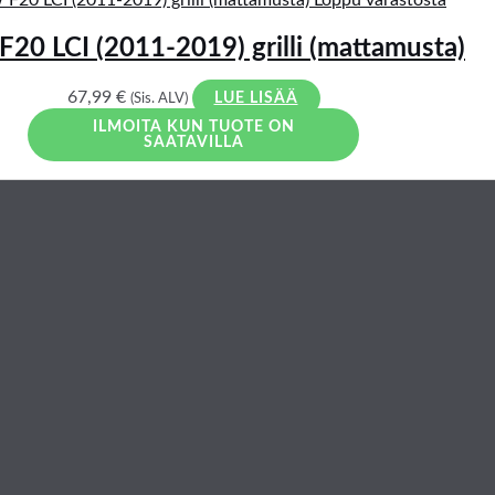
0 LCI (2011-2019) grilli (mattamusta)
67,99
€
(Sis. ALV)
LUE LISÄÄ
ILMOITA KUN TUOTE ON
SAATAVILLA