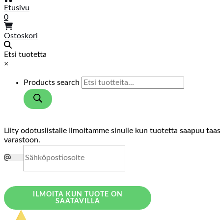
Etusivu
0
Ostoskori
Etsi tuotetta
×
Products search
Liity odotuslistalle
Ilmoitamme sinulle kun tuotetta saapuu taa
varastoon.
ILMOITA KUN TUOTE ON
SAATAVILLA