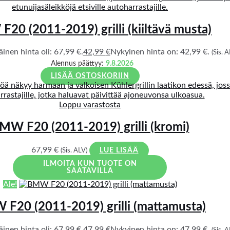
20 (2011-2019) grilli (kiiltävä musta)
inen hinta oli: 67,99 €.
42,99
€
Nykyinen hinta on: 42,99 €.
(Sis. A
Alennus päättyy:
9.8.2026
LISÄÄ OSTOSKORIIN
Loppu varastosta
MW F20 (2011-2019) grilli (kromi)
67,99
€
(Sis. ALV)
LUE LISÄÄ
ILMOITA KUN TUOTE ON
SAATAVILLA
Ale!
F20 (2011-2019) grilli (mattamusta)
inen hinta oli: 67,99 €.
47,99
€
Nykyinen hinta on: 47,99 €.