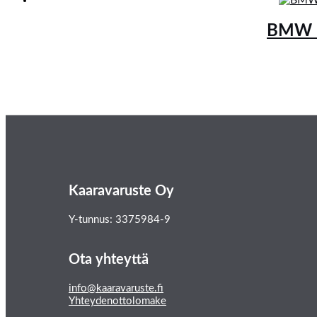
BMW F2
Kaaravaruste Oy
Y-tunnus: 3375984-9
Ota yhteyttä
info@kaaravaruste.fi
Yhteydenottolomake