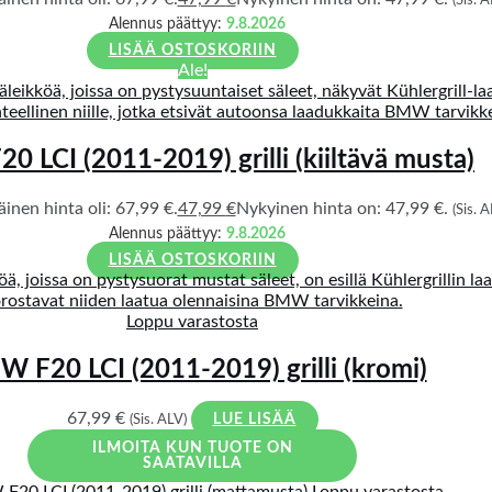
(Sis. A
Alennus päättyy:
9.8.2026
LISÄÄ OSTOSKORIIN
Ale!
 LCI (2011-2019) grilli (kiiltävä musta)
inen hinta oli: 67,99 €.
47,99
€
Nykyinen hinta on: 47,99 €.
(Sis. A
Alennus päättyy:
9.8.2026
LISÄÄ OSTOSKORIIN
Loppu varastosta
 F20 LCI (2011-2019) grilli (kromi)
67,99
€
(Sis. ALV)
LUE LISÄÄ
ILMOITA KUN TUOTE ON
SAATAVILLA
Loppu varastosta