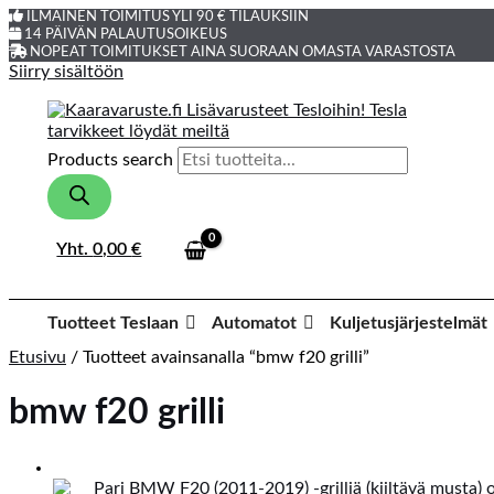
ILMAINEN TOIMITUS YLI 90 € TILAUKSIIN
14 PÄIVÄN PALAUTUSOIKEUS
NOPEAT TOIMITUKSET AINA SUORAAN OMASTA VARASTOSTA
Siirry sisältöön
Products search
Yht.
0,00
€
Tuotteet Teslaan
Automatot
Kuljetusjärjestelmät
Etusivu
/ Tuotteet avainsanalla “bmw f20 grilli”
bmw f20 grilli