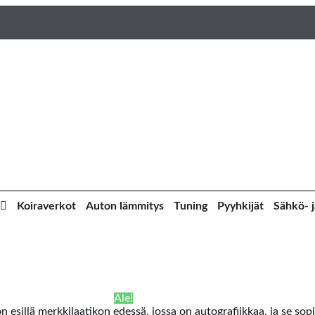
Koiraverkot
Auton lämmitys
Tuning
Pyyhkijät
Sähkö- j
Ale!