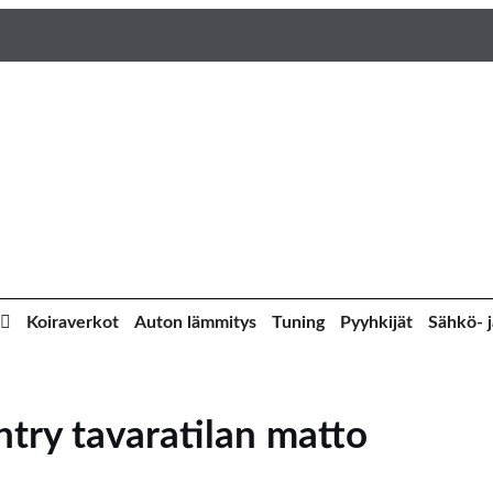
Koiraverkot
Auton lämmitys
Tuning
Pyyhkijät
Sähkö- j
try tavaratilan matto