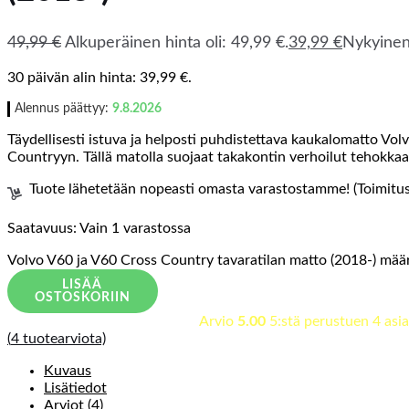
49,99
€
Alkuperäinen hinta oli: 49,99 €.
39,99
€
Nykyinen 
30 päivän alin hinta:
39,99
€
.
Alennus päättyy:
9.8.2026
Täydellisesti istuva ja helposti puhdistettava kaukalomatto Vol
Countryyn. Tällä matolla suojaat takakontin verhoilut tehokkaast
Tuote lähetetään nopeasti omasta varastostamme! (Toimitusa
Saatavuus:
Vain 1 varastossa
Volvo V60 ja V60 Cross Country tavaratilan matto (2018-) mää
LISÄÄ
OSTOSKORIIN
Arvio
5.00
5:stä perustuen
4
asia
(
4
tuotearviota)
Kuvaus
Lisätiedot
Arviot (4)