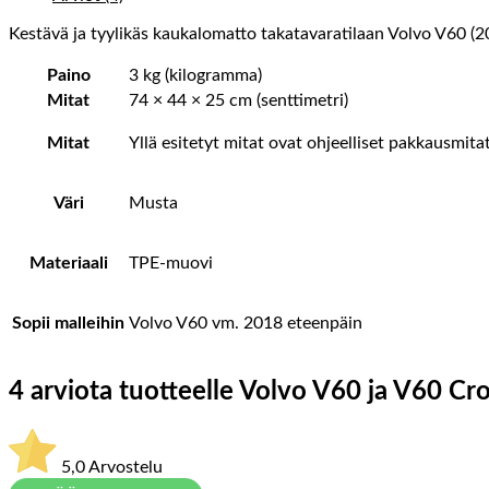
Kestävä ja tyylikäs kaukalomatto takatavaratilaan Volvo V60 (2
Paino
3 kg (kilogramma)
Mitat
74 × 44 × 25 cm (senttimetri)
Mitat
Yllä esitetyt mitat ovat ohjeelliset pakkausmit
Väri
Musta
Materiaali
TPE-muovi
Sopii malleihin
Volvo V60 vm. 2018 eteenpäin
4 arviota tuotteelle
Volvo V60 ja V60 Cro
5,0
Arvostelu