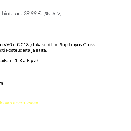
hinta on: 39,99 €.
(Sis. ALV)
vo V60:n (2018-) takakonttiin. Sopii myös Cross
i kosteudelta ja lialta.
ika n. 1-3 arkipv.)
rä
kkaan arvotukseen.