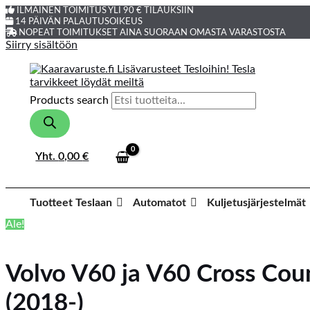
ILMAINEN TOIMITUS YLI 90 € TILAUKSIIN
14 PÄIVÄN PALAUTUSOIKEUS
NOPEAT TOIMITUKSET AINA SUORAAN OMASTA VARASTOSTA
Siirry sisältöön
Products search
Yht.
0,00
€
Tuotteet Teslaan
Automatot
Kuljetusjärjestelmät
Ale!
Volvo V60 ja V60 Cross Coun
(2018-)