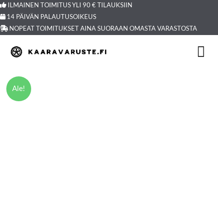
Siirry
ILMAINEN TOIMITUS YLI 90 € TILAUKSIIN
14 PÄIVÄN PALAUTUSOIKEUS
sisältöön
NOPEAT TOIMITUKSET AINA SUORAAN OMASTA VARASTOSTA
Volkswagen
Alkuperäinen
Nykyinen
Ale!
ID.7
hinta
hinta
Tourer
oli:
on:
(2024-)
359,99 €.
259,99 €.
koiraverkko
määrä