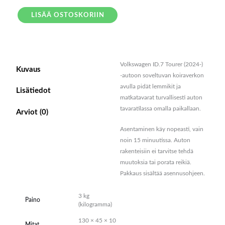
LISÄÄ OSTOSKORIIN
Volkswagen ID.7 Tourer (2024-)
Kuvaus
-autoon soveltuvan koiraverkon
avulla pidät lemmikit ja
Lisätiedot
matkatavarat turvallisesti auton
tavaratilassa omalla paikallaan.
Arviot (0)
Asentaminen käy nopeasti, vain
noin 15 minuutissa. Auton
rakenteisiin ei tarvitse tehdä
muutoksia tai porata reikiä.
Pakkaus sisältää asennusohjeen.
3 kg
Paino
(kilogramma)
130 × 45 × 10
Mitat