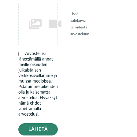
Lisää
valokuvia
tai videota
arvosteluun
Arvostelusi
lähettämällä annat
meille oikeuden
julkaista sen
verkkosivuillamme ja
muissa medioissa.
Pidätämme oikeuden
olla julkaisematta
arvostelua. Hyväksyt
nämä ehdot
lähettämällä
arvostelusi.
LÄHETÄ