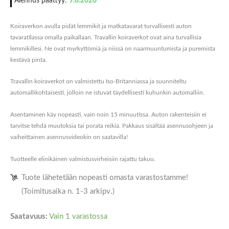
Alennus päättyy:
9.8.2026
Koiraverkon avulla pidät lemmikit ja matkatavarat turvallisesti auton
tavaratilassa omalla paikallaan. Travallin koiraverkot ovat aina turvallisia
lemmikillesi. Ne ovat myrkyttömiä ja niissä on naarmuuntumista ja puremista
kestävä pinta.
Travallin koiraverkot on valmistettu Iso-Britanniassa ja suunniteltu
automallikohtaisesti, jolloin ne istuvat täydellisesti kuhunkin automalliin.
Asentaminen käy nopeasti, vain noin 15 minuutissa. Auton rakenteisiin ei
tarvitse tehdä muutoksia tai porata reikiä. Pakkaus sisältää asennusohjeen ja
vaiheittainen asennusvideokin on saatavilla!
Tuotteelle elinikäinen valmistusvirheisiin rajattu takuu.
Tuote lähetetään nopeasti omasta varastostamme!
(Toimitusaika n. 1-3 arkipv.)
Saatavuus:
Vain 1 varastossa