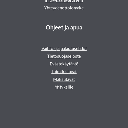
info@kaaravaruste.fi
Yhteydenottolomake
Ohjeet ja apua
Vaihto- ja palautusehdot
Tietosuojaseloste
Evästekäytäntö
Toimitustavat
Maksutavat
Yrityksille