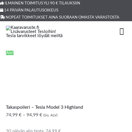
Siirry
ILMAINEN TOIMITUS YLI 90 € TILAUKSIIN
Products
14 PÄIVÄN PALAUTUSOIKEUS
sisältöön
search
NOPEAT TOIMITUKSET AINA SUORAAN OMASTA VARASTOSTA
Takaspoileri
Hintaluokka:
-
74,99 €
Tesla
-
Model
94,99 €
Ale!
3
Highland
määrä
Takaspoileri – Tesla Model 3 Highland
74,99
€
–
94,99
€
(Sis. ALV)
30 päivän alin hinta:
74,99
€
.