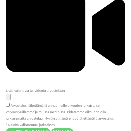
Lisää valokuvia tai videota arvosteluun
Arvostelusi lähettämällä annat meille oikeuden julkaista sen
verkkosivuillamme ja muissa medioissa. Pidätämme oikeuden olla
julkaisematta arvostelua. Hyväksyt nämä ehdot lähettämällä arvostelusi.
* Rastita valintaruutu jatkaaksesi