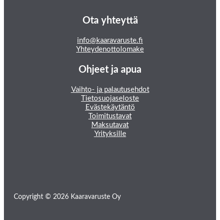
Ota yhteyttä
info@kaaravaruste.fi
Yhteydenottolomake
Ohjeet ja apua
Vaihto- ja palautusehdot
Tietosuojaseloste
Evästekäytäntö
Toimitustavat
Maksutavat
Yrityksille
Copyright © 2026 Kaaravaruste Oy