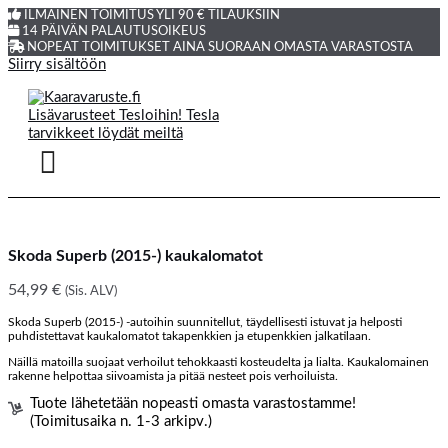
ILMAINEN TOIMITUS YLI 90 € TILAUKSIIN
14 PÄIVÄN PALAUTUSOIKEUS
NOPEAT TOIMITUKSET AINA SUORAAN OMASTA VARASTOSTA
Siirry sisältöön
Skoda Superb (2015-) kaukalomatot
54,99
€
(Sis. ALV)
Skoda Superb (2015-) -autoihin suunnitellut, täydellisesti istuvat ja helposti
puhdistettavat kaukalomatot takapenkkien ja etupenkkien jalkatilaan.
Näillä matoilla suojaat verhoilut tehokkaasti kosteudelta ja lialta. Kaukalomainen
rakenne helpottaa siivoamista ja pitää nesteet pois verhoiluista.
Tuote lähetetään nopeasti omasta varastostamme!
(Toimitusaika n. 1-3 arkipv.)