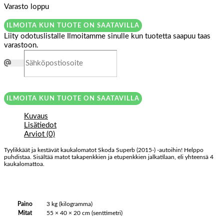
Varasto loppu
ILMOITA KUN TUOTE ON SAATAVILLA
Liity odotuslistalle
Ilmoitamme sinulle kun tuotetta saapuu taas
varastoon.
ILMOITA KUN TUOTE ON SAATAVILLA
Kuvaus
Lisätiedot
Arviot (0)
Tyylikkäät ja kestävät kaukalomatot Skoda Superb (2015-) -autoihin! Helppo
puhdistaa. Sisältää matot takapenkkien ja etupenkkien jalkatilaan, eli yhteensä 4
kaukalomattoa.
Paino
3 kg (kilogramma)
Mitat
55 × 40 × 20 cm (senttimetri)