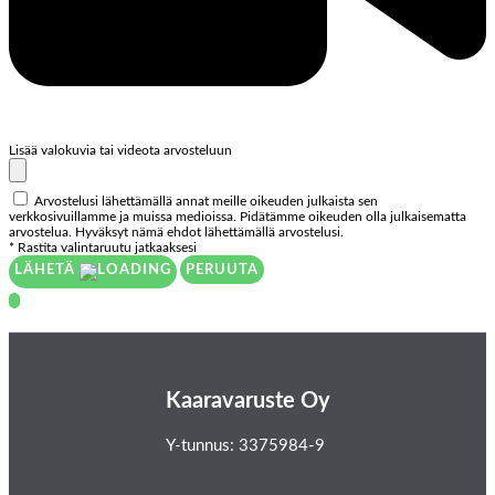
Lisää valokuvia tai videota arvosteluun
Arvostelusi lähettämällä annat meille oikeuden julkaista sen
verkkosivuillamme ja muissa medioissa. Pidätämme oikeuden olla julkaisematta
arvostelua. Hyväksyt nämä ehdot lähettämällä arvostelusi.
* Rastita valintaruutu jatkaaksesi
LÄHETÄ
PERUUTA
Kaaravaruste Oy
Y-tunnus: 3375984-9