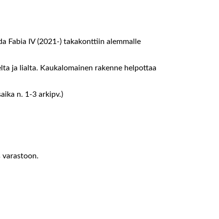
da Fabia IV (2021-) takakonttiin alemmalle
elta ja lialta. Kaukalomainen rakenne helpottaa
ika n. 1-3 arkipv.)
s varastoon.