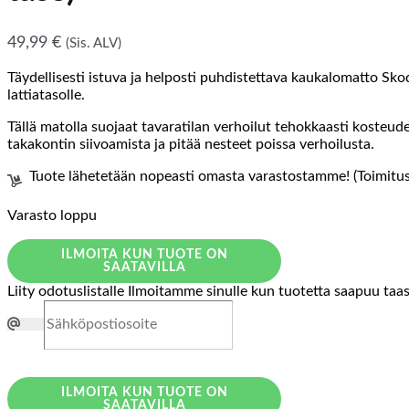
49,99
€
(Sis. ALV)
Täydellisesti istuva ja helposti puhdistettava kaukalomatto Sko
lattiatasolle.
Tällä matolla suojaat tavaratilan verhoilut tehokkaasti kosteud
takakontin siivoamista ja pitää nesteet poissa verhoilusta.
Tuote lähetetään nopeasti omasta varastostamme! (Toimitusa
Varasto loppu
ILMOITA KUN TUOTE ON
SAATAVILLA
Liity odotuslistalle
Ilmoitamme sinulle kun tuotetta saapuu taa
ILMOITA KUN TUOTE ON
SAATAVILLA