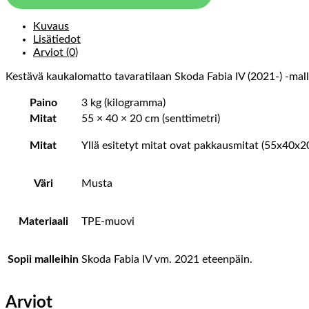
Kuvaus
Lisätiedot
Arviot (0)
Kestävä kaukalomatto tavaratilaan Skoda Fabia IV (2021-) -mall
Paino
3 kg (kilogramma)
Mitat
55 × 40 × 20 cm (senttimetri)
Mitat
Yllä esitetyt mitat ovat pakkausmitat (55x40x2
Väri
Musta
Materiaali
TPE-muovi
Sopii malleihin
Skoda Fabia IV vm. 2021 eteenpäin.
Arviot