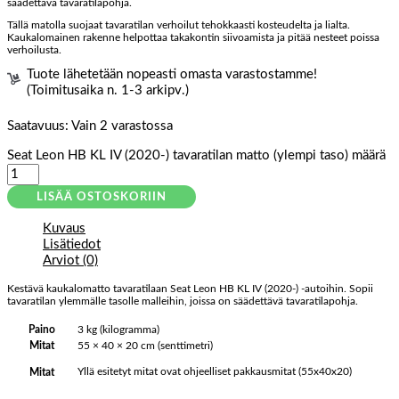
säädettävä tavaratilapohja.
Tällä matolla suojaat tavaratilan verhoilut tehokkaasti kosteudelta ja lialta.
Kaukalomainen rakenne helpottaa takakontin siivoamista ja pitää nesteet poissa
verhoilusta.
Tuote lähetetään nopeasti omasta varastostamme!
(Toimitusaika n. 1-3 arkipv.)
Saatavuus:
Vain 2 varastossa
Seat Leon HB KL IV (2020-) tavaratilan matto (ylempi taso) määrä
LISÄÄ OSTOSKORIIN
Kuvaus
Lisätiedot
Arviot (0)
Kestävä kaukalomatto tavaratilaan Seat Leon HB KL IV (2020-) -autoihin. Sopii
tavaratilan ylemmälle tasolle malleihin, joissa on säädettävä tavaratilapohja.
Paino
3 kg (kilogramma)
Mitat
55 × 40 × 20 cm (senttimetri)
Yllä esitetyt mitat ovat ohjeelliset pakkausmitat (55x40x20)
Mitat