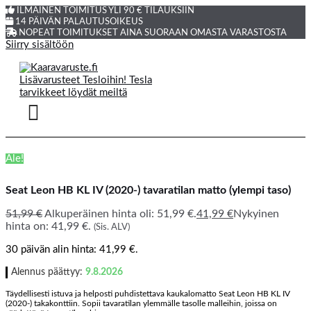
ILMAINEN TOIMITUS YLI 90 € TILAUKSIIN
14 PÄIVÄN PALAUTUSOIKEUS
NOPEAT TOIMITUKSET AINA SUORAAN OMASTA VARASTOSTA
Siirry sisältöön
Ale!
Seat Leon HB KL IV (2020-) tavaratilan matto (ylempi taso)
51,99
€
Alkuperäinen hinta oli: 51,99 €.
41,99
€
Nykyinen
hinta on: 41,99 €.
(Sis. ALV)
30 päivän alin hinta:
41,99
€
.
Alennus päättyy:
9.8.2026
Täydellisesti istuva ja helposti puhdistettava kaukalomatto Seat Leon HB KL IV
(2020-) takakonttiin. Sopii tavaratilan ylemmälle tasolle malleihin, joissa on