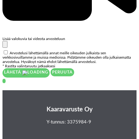
Lisää valokuvia tai videota arvosteluun
Arvostelusi lähettämällä annat meille oikeuden julkaista sen
verkkosivuillamme ja muissa medioissa. Pidätämme oikeuden olla julkaisematta
arvostelua. Hyväksyt nämä ehdot lähettämällä arvostelusi.
* Rastita valintaruutu jatkaaksesi
LÄHETÄ
PERUUTA
Kaaravaruste Oy
Y-tunnus: 3375984-9