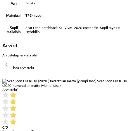
Musta
Väri
TPE-muovi
Materiaali
Seat Leon hatchback KL IV vm. 2020 eteenpäin. Sopii myös e-
Sopii
Hybridiin.
malleihin
Arviot
Arvosteluja ei vielä ole
Lisää arvostelu
Seat Leon HB KL IV
(2020-) tavaratilan matto (ylempi taso)
Arvostelu
*
0/5