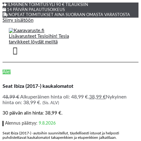
ILMAINEN TOIMITUS YLI 90 € TILAUKSIIN
14 PÄIVÄN PALAUTUSOIKEUS
NOPEAT TOIMITUKSET AINA SUORAAN OMASTA VARASTOSTA
Siirry sisältöön
Ale!
Seat Ibiza (2017-) kaukalomatot
48,99
€
Alkuperäinen hinta oli: 48,99 €.
38,99
€
Nykyinen
hinta on: 38,99 €.
(Sis. ALV)
30 päivän alin hinta:
38,99
€
.
Alennus päättyy:
9.8.2026
Seat Ibiza (2017-) -autoihin suunnitellut, täydellisesti istuvat ja helposti
puhdistettavat kaukalomatot takapenkkien ja etupenkkien jalkatilaan.