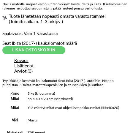
Näillä matoilla suojaat verhoilut tehokkaasti kosteudelta ja lialta. Kaukalomainen
rakenne helpottaa siivoamista ja pitää nesteet poissa verhoilusta.
Tuote lähetetään nopeasti omasta varastostamme!
(Toimitusaika n. 1-3 arkipv.)
Saatavuus:
Vain 1 varastossa
Seat Ibiza (2017-) kaukalomatot määrä
LISÄÄ OSTOSKORIIN
Kuvaus
Lisätiedot
Arviot (0)
Tyylikkäät ja kestävät kaukalomatot Seat Ibiza (2017-) -autoihin! Helppo
puhdistaa. Sisältää matot takapenkkien ja etupenkkien jalkatilaan.
Paino
3 kg (kilogramma)
Mitat
55 × 40 × 20 cm (senttimetri)
Yllä esitetyt mitat ovat ohjeelliset pakkausmitat (55x40x20)
Mitat
Musta
Väri
TPE-muovi
Materiaali