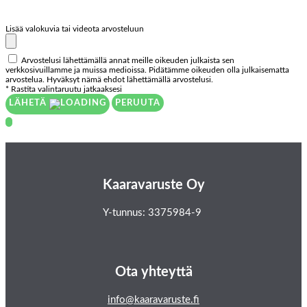
Lisää valokuvia tai videota arvosteluun
Arvostelusi lähettämällä annat meille oikeuden julkaista sen
verkkosivuillamme ja muissa medioissa. Pidätämme oikeuden olla julkaisematta
arvostelua. Hyväksyt nämä ehdot lähettämällä arvostelusi.
* Rastita valintaruutu jatkaaksesi
LÄHETÄ
PERUUTA
Kaaravaruste Oy
Y-tunnus: 3375984-9
Ota yhteyttä
info@kaaravaruste.fi