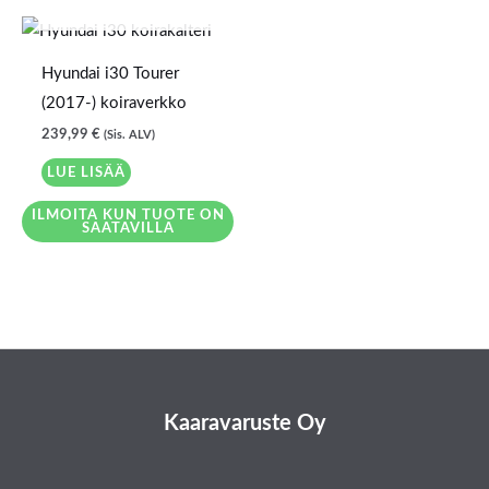
LOPPU VARASTOSTA
Hyundai i30 Tourer
(2017-) koiraverkko
239,99
€
(Sis. ALV)
LUE LISÄÄ
ILMOITA KUN TUOTE ON
SAATAVILLA
Kaaravaruste Oy