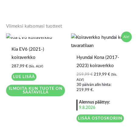
Viimeksi katsomasi tuotteet
LOPPU VARASTOSTA
Alkuperäinen
Nykyinen
Ale!
hinta
hinta
oli:
on:
Kia EV6 (2021-)
259,99 €.
219,99 €.
koiraverkko
Hyundai Kona (2017-
2023) koiraverkko
287,99
€
(Sis. ALV)
259,99
€
219,99
€
(Sis.
LUE LISÄÄ
ALV)
30 päivän alin hinta:
ILMOITA KUN TUOTE ON
219,99
€
.
SAATAVILLA
Alennus päättyy:
9.8.2026
LISÄÄ OSTOSKORIIN