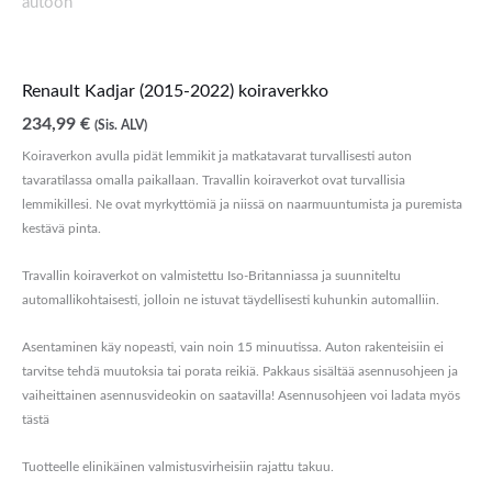
Renault Kadjar (2015-2022) koiraverkko
234,99
€
(Sis. ALV)
Koiraverkon avulla pidät lemmikit ja matkatavarat turvallisesti auton
tavaratilassa omalla paikallaan. Travallin koiraverkot ovat turvallisia
lemmikillesi. Ne ovat myrkyttömiä ja niissä on naarmuuntumista ja puremista
kestävä pinta.
Travallin koiraverkot on valmistettu Iso-Britanniassa ja suunniteltu
automallikohtaisesti, jolloin ne istuvat täydellisesti kuhunkin automalliin.
Asentaminen käy nopeasti, vain noin 15 minuutissa. Auton rakenteisiin ei
tarvitse tehdä muutoksia tai porata reikiä. Pakkaus sisältää asennusohjeen ja
vaiheittainen asennusvideokin on saatavilla! Asennusohjeen voi ladata myös
tästä
Tuotteelle elinikäinen valmistusvirheisiin rajattu takuu.