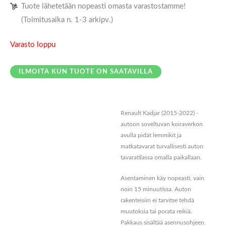
Tuote lähetetään nopeasti omasta varastostamme!
(Toimitusaika n. 1-3 arkipv.)
Varasto loppu
ILMOITA KUN TUOTE ON SAATAVILLA
Renault Kadjar (2015-2022) -
Kuvaus
autoon soveltuvan koiraverkon
avulla pidät lemmikit ja
Lisätiedot
matkatavarat turvallisesti auton
tavaratilassa omalla paikallaan.
Arviot (0)
Asentaminen käy nopeasti, vain
noin 15 minuutissa. Auton
rakenteisiin ei tarvitse tehdä
muutoksia tai porata reikiä.
Pakkaus sisältää asennusohjeen.