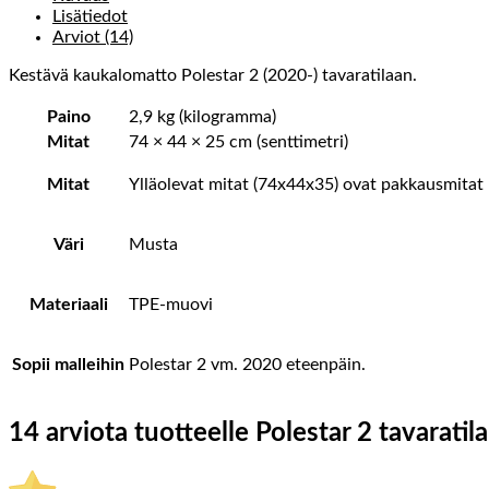
Lisätiedot
Arviot (14)
Kestävä kaukalomatto Polestar 2 (2020-) tavaratilaan.
Paino
2,9 kg (kilogramma)
Mitat
74 × 44 × 25 cm (senttimetri)
Mitat
Ylläolevat mitat (74x44x35) ovat pakkausmitat
Väri
Musta
Materiaali
TPE-muovi
Sopii malleihin
Polestar 2 vm. 2020 eteenpäin.
14 arviota tuotteelle
Polestar 2 tavaratil