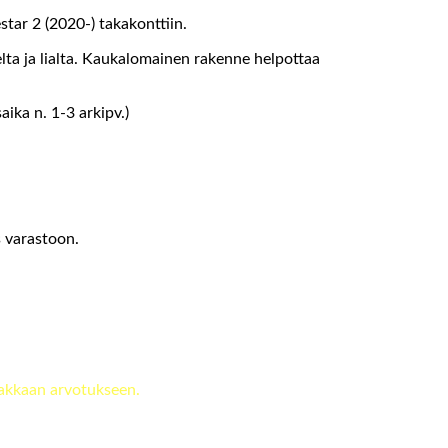
star 2 (2020-) takakonttiin.
elta ja lialta. Kaukalomainen rakenne helpottaa
ika n. 1-3 arkipv.)
s varastoon.
akkaan arvotukseen.