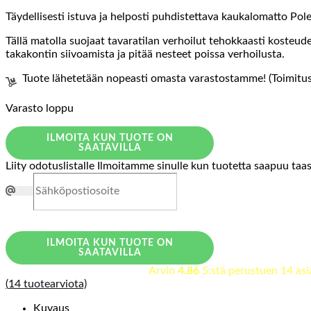
Täydellisesti istuva ja helposti puhdistettava kaukalomatto Pole
Tällä matolla suojaat tavaratilan verhoilut tehokkaasti kosteud
takakontin siivoamista ja pitää nesteet poissa verhoilusta.
Tuote lähetetään nopeasti omasta varastostamme! (Toimitusa
Varasto loppu
ILMOITA KUN TUOTE ON
SAATAVILLA
Liity odotuslistalle
Ilmoitamme sinulle kun tuotetta saapuu taa
ILMOITA KUN TUOTE ON
SAATAVILLA
Arvio
4.86
5:stä perustuen
14
asi
(
14
tuotearviota)
Kuvaus