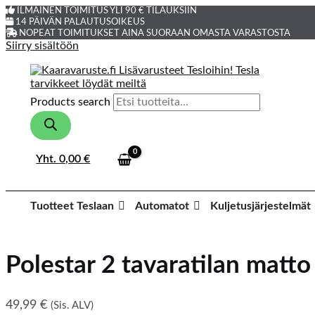
ILMAINEN TOIMITUS YLI 90 € TILAUKSIIN
14 PÄIVÄN PALAUTUSOIKEUS
NOPEAT TOIMITUKSET AINA SUORAAN OMASTA VARASTOSTA
Siirry sisältöön
Products search
Yht.
0,00
€
Tuotteet Teslaan
Automatot
Kuljetusjärjestelmät
Polestar 2 tavaratilan matto
49,99
€
(Sis. ALV)