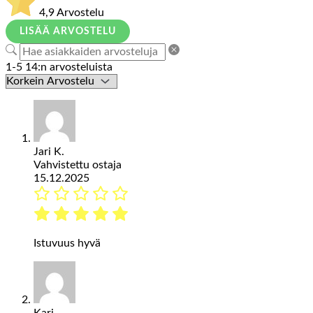
4,9
Arvostelu
LISÄÄ ARVOSTELU
1-5 14:n arvosteluista
Jari K.
Vahvistettu ostaja
15.12.2025
Istuvuus hyvä